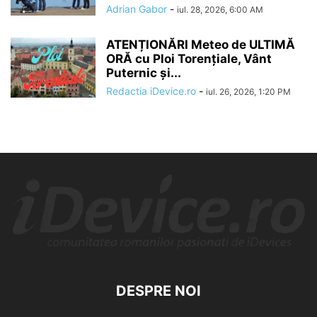
Adrian Gabor
-
iul. 28, 2026, 6:00 AM
ATENȚIONĂRI Meteo de ULTIMĂ
ORĂ cu Ploi Torențiale, Vânt
Puternic și...
Redactia iDevice.ro
-
iul. 26, 2026, 1:20 PM
DESPRE NOI