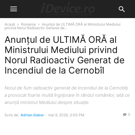
Acasă
Romania
Anunțul de ULTIMĂ ORĂ al Ministrului Mediului
privind Norul Radioactiv Generat de...
Anunțul de ULTIMĂ ORĂ al
Ministrului Mediului privind
Norul Radioactiv Generat de
Incendiul de la Cernobîl
Norul de fum radioactiv generat de incendiul de la Cernobîș
a provocat foarte multă îngrijorare în rândul românilor, iată ce
anunță ministrul Mediului despre situație.
0
Scris de:
Adrian Gabor
-
mai 9, 2026, 3:00 PM