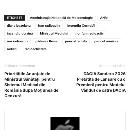
ETICHETE
Administrația Națională de Meteorologie
ANM
diana buzoianu
fum radioactiv
incendiu Cernobîl
incendiu ucraina
Ministrul Mediului
nor fum radioactiv
nor radioactiv
pădurea Roșie
pericol radiații
pericol românia
radiații
radioactivitate
Articolul precedent
Articolul următor
Prioritățile Anunțate de
DACIA Sandero 2026
Ministrul Sănătății pentru
Pretătită de Lansare cu o
Sistemul Medical din
Premieră pentru Modelul
România după Moțiunea de
Vândut de către DACIA
Cenzură