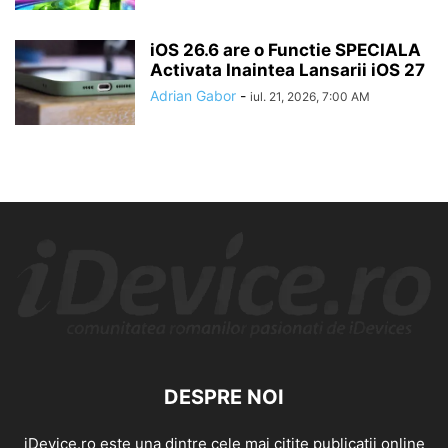
iOS 26.6 are o Functie SPECIALA
Activata Inaintea Lansarii iOS 27
Adrian Gabor
-
iul. 21, 2026, 7:00 AM
DESPRE NOI
iDevice.ro este una dintre cele mai citite publicatii online