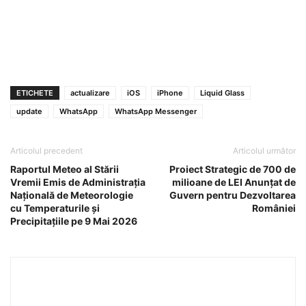
ETICHETE
actualizare
iOS
iPhone
Liquid Glass
update
WhatsApp
WhatsApp Messenger
Articolul precedent
Articolul următor
Raportul Meteo al Stării
Proiect Strategic de 700 de
Vremii Emis de Administrația
milioane de LEI Anunțat de
Națională de Meteorologie
Guvern pentru Dezvoltarea
cu Temperaturile și
României
Precipitațiile pe 9 Mai 2026