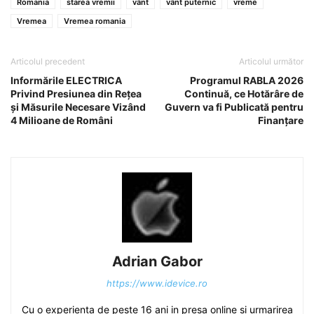
Romania
starea vremii
vânt
vânt puternic
vreme
Vremea
Vremea romania
Articolul precedent
Articolul următor
Informările ELECTRICA
Programul RABLA 2026
Privind Presiunea din Rețea
Continuă, ce Hotărâre de
și Măsurile Necesare Vizând
Guvern va fi Publicată pentru
4 Milioane de Români
Finanțare
Adrian Gabor
https://www.idevice.ro
Cu o experienta de peste 16 ani in presa online si urmarirea