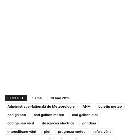
ETICHETE
10 mai
10 mai 2026
Administrația Națională de Meteorologie
ANM
buletin meteo
cod galben
cod galben meteo
cod galben ploi
cod galben vânt
descărcări electrice
grindină
intensificare vânt
ploi
prognoza meteo
rafale vânt