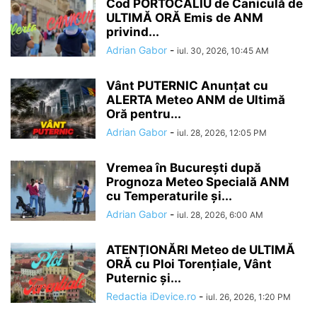
Cod PORTOCALIU de Caniculă de
ULTIMĂ ORĂ Emis de ANM
privind...
Adrian Gabor
-
iul. 30, 2026, 10:45 AM
Vânt PUTERNIC Anunțat cu
ALERTA Meteo ANM de Ultimă
Oră pentru...
Adrian Gabor
-
iul. 28, 2026, 12:05 PM
Vremea în București după
Prognoza Meteo Specială ANM
cu Temperaturile și...
Adrian Gabor
-
iul. 28, 2026, 6:00 AM
ATENȚIONĂRI Meteo de ULTIMĂ
ORĂ cu Ploi Torențiale, Vânt
Puternic și...
Redactia iDevice.ro
-
iul. 26, 2026, 1:20 PM