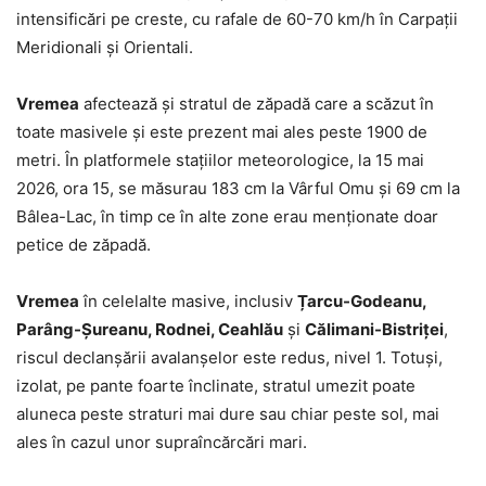
intensificări pe creste, cu rafale de 60-70 km/h în Carpații
Meridionali și Orientali.
Vremea
afectează și stratul de zăpadă care a scăzut în
toate masivele și este prezent mai ales peste 1900 de
metri. În platformele stațiilor meteorologice, la 15 mai
2026, ora 15, se măsurau 183 cm la Vârful Omu și 69 cm la
Bâlea-Lac, în timp ce în alte zone erau menționate doar
petice de zăpadă.
Vremea
în celelalte masive, inclusiv
Țarcu-Godeanu,
Parâng-Șureanu, Rodnei, Ceahlău
și
Călimani-Bistriței
,
riscul declanșării avalanșelor este redus, nivel 1. Totuși,
izolat, pe pante foarte înclinate, stratul umezit poate
aluneca peste straturi mai dure sau chiar peste sol, mai
ales în cazul unor supraîncărcări mari.