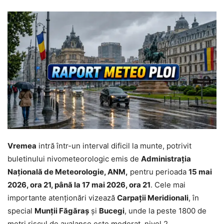
Vremea
intră într-un interval dificil la munte, potrivit
buletinului nivometeorologic emis de
Administrația
Națională de Meteorologie, ANM,
pentru perioada
15 mai
2026, ora 21, până la 17 mai 2026, ora 21
. Cele mai
importante atenționări vizează
Carpații Meridionali
, în
special
Munții Făgăraș
și
Bucegi
, unde la peste 1800 de
metri riscul de avalanșe este moderat, nivel 2.