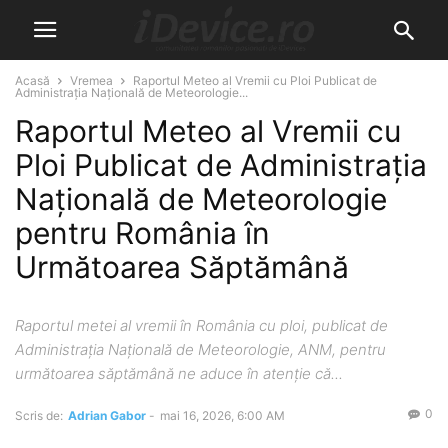
Acasă
Vremea
Raportul Meteo al Vremii cu Ploi Publicat de
Administrația Națională de Meteorologie...
Raportul Meteo al Vremii cu
Ploi Publicat de Administrația
Națională de Meteorologie
pentru România în
Următoarea Săptămână
Raportul metei al vremii în România cu ploi, publicat de
Administrația Națională de Meteorologie, ANM, pentru
următoarea săptămână ne aduce în atenție că...
0
Scris de:
Adrian Gabor
-
mai 16, 2026, 6:00 AM