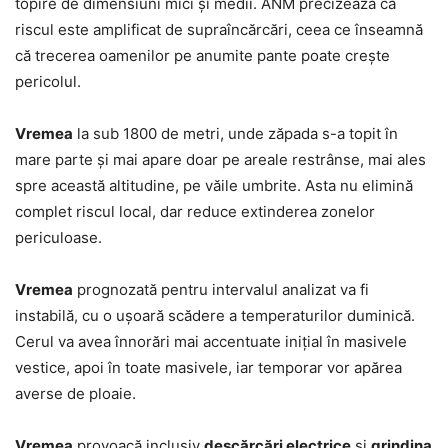
topire de dimensiuni mici și medii. ANM precizează că
riscul este amplificat de supraîncărcări, ceea ce înseamnă
că trecerea oamenilor pe anumite pante poate crește
pericolul.
Vremea
la sub 1800 de metri, unde zăpada s-a topit în
mare parte și mai apare doar pe areale restrânse, mai ales
spre această altitudine, pe văile umbrite. Asta nu elimină
complet riscul local, dar reduce extinderea zonelor
periculoase.
Vremea
prognozată pentru intervalul analizat va fi
instabilă, cu o ușoară scădere a temperaturilor duminică.
Cerul va avea înnorări mai accentuate inițial în masivele
vestice, apoi în toate masivele, iar temporar vor apărea
averse de ploaie.
Vremea
provoacă inclusiv
descărcări electrice
și
grindina