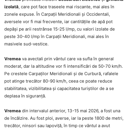
izolată
, care pot face traseele mai riscante, mai ales în
zonele expuse. În Carpații Meridionali și Occidentali,
aversele vor fi mai frecvente, iar cantitățile de apă pot
depăși pe arii restrânse 15-25 l/mp, cu valori izolate de
peste 30-40 l/mp în Carpații Meridionali, mai ales în
masivele sud-vestice.
Vremea
va avectali prin vântul care va sufla în general
moderat, dar la altitudine vor fi intensificări de 50-70 km/h.
Pe crestele Carpaților Meridionali și de Curbură, rafalele
pot atinge trecător 80-90 km/h, ceea ce poate reduce
stabilitatea, vizibilitatea și capacitatea turiștilor de a se
deplasa în siguranță.
Vremea
din intervalul anterior, 13-15 mai 2026, a fost una
de încălzire. Au fost ploi, averse, iar la peste 1800 de metri,
trecător, ninsori sau lapoviță, în timp ce vântul a avut