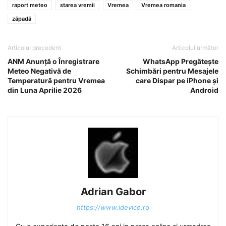
raport meteo
starea vremii
Vremea
Vremea romania
zăpadă
Articolul precedent
Articolul următor
ANM Anunță o Înregistrare
WhatsApp Pregătește
Meteo Negativă de
Schimbări pentru Mesajele
Temperatură pentru Vremea
care Dispar pe iPhone și
din Luna Aprilie 2026
Android
Adrian Gabor
https://www.idevice.ro