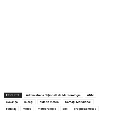
ETICHETE
Administrația Națională de Meteorologie
ANM
avalanșă
Bucegi
buletin meteo
Carpații Meridionali
Făgăraș
meteo
meteorologie
ploi
prognoza meteo