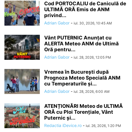
Cod PORTOCALIU de Caniculă de
ULTIMĂ ORĂ Emis de ANM
privind...
Adrian Gabor
-
iul. 30, 2026, 10:45 AM
Vânt PUTERNIC Anunțat cu
ALERTA Meteo ANM de Ultimă
Oră pentru...
Adrian Gabor
-
iul. 28, 2026, 12:05 PM
Vremea în București după
Prognoza Meteo Specială ANM
cu Temperaturile și...
Adrian Gabor
-
iul. 28, 2026, 6:00 AM
ATENȚIONĂRI Meteo de ULTIMĂ
ORĂ cu Ploi Torențiale, Vânt
Puternic și...
Redactia iDevice.ro
-
iul. 26, 2026, 1:20 PM