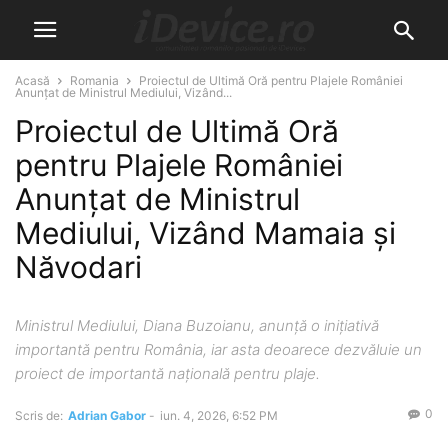
Acasă
Romania
Proiectul de Ultimă Oră pentru Plajele României
Anunțat de Ministrul Mediului, Vizând...
Proiectul de Ultimă Oră
pentru Plajele României
Anunțat de Ministrul
Mediului, Vizând Mamaia și
Năvodari
Ministrul Mediului, Diana Buzoianu, anunță o inițiativă
importantă pentru România, iar asta deoarece dezvăluie un
proiect de importantă națională pentru plaje.
0
Scris de:
Adrian Gabor
-
iun. 4, 2026, 6:52 PM