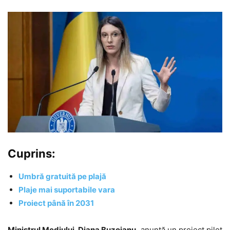
Cuprins:
Umbră gratuită pe plajă
Plaje mai suportabile vara
Proiect până în 2031
Ministrul Mediului, Diana Buzoianu,
anunță un proiect pilot