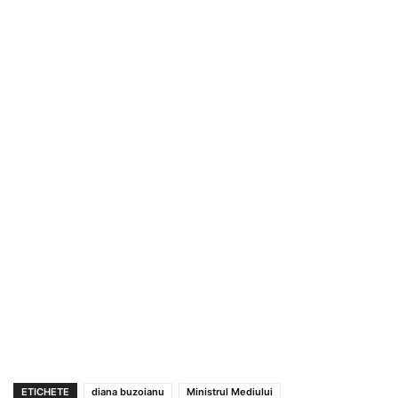
ETICHETE
diana buzoianu
Ministrul Mediului