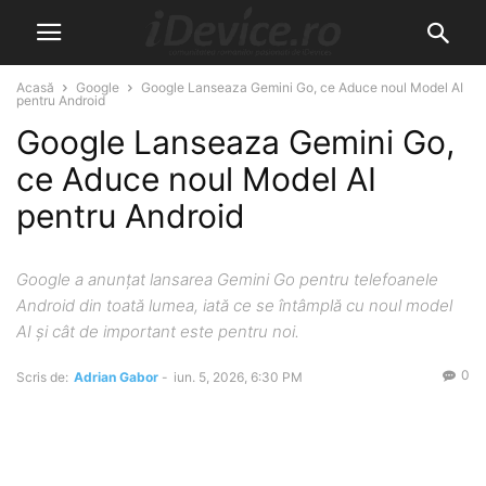
Acasă
Google
Google Lanseaza Gemini Go, ce Aduce noul Model AI
pentru Android
Google Lanseaza Gemini Go,
ce Aduce noul Model AI
pentru Android
Google a anunțat lansarea Gemini Go pentru telefoanele
Android din toată lumea, iată ce se întâmplă cu noul model
AI și cât de important este pentru noi.
0
Scris de:
Adrian Gabor
-
iun. 5, 2026, 6:30 PM