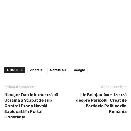
ETICHETE
Android
Gemini Go
Google
Articolul precedent
Articolul următor
Nicușor Dan Informează că
Ilie Bolojan Avertizează
Ucraina a Scăpat de sub
despre Pericolul Creat de
Control Drona Navală
Partidele Politice din
Explodată în Portul
România
Constanța