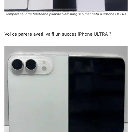
Comparatie intre telefoane pliabile Samsung si o macheta a iPhone ULTRA.
Voi ce parere aveti, va fi un succes iPhone ULTRA ?