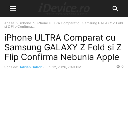
Acasă
iPhone
iPhone ULTRA Comparat cu Samsung GALAXY Z Fold
si Z Flip Confirma...
iPhone ULTRA Comparat cu
Samsung GALAXY Z Fold si Z
Flip Confirma Nebunia Apple
0
Scris de:
Adrian Gabor
-
iun. 12, 2026, 7:40 PM