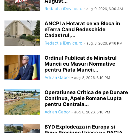
August...
Redactia iDevice.ro
-
aug. 9, 2026, 6:00 AM
ANCPI a Hotarat ce va Bloca in
eTerra Cand Redeschide
Cadastrul,...
Redactia iDevice.ro
-
aug. 8, 2026, 9:46 PM
Ordinul Publicat de Ministrul
Muncii cu Masuri Normative
pentru Piata Muncii...
Adrian Gabor
-
aug. 8, 2026, 6:10 PM
Operatiunea Critica de pe Dunare
Continua, Apele Romane Lupta
pentru Centrala...
Adrian Gabor
-
aug. 8, 2026, 5:10 PM
BYD Explodeaza in Europa si
Pune Presiune Uriasa pe DACIA