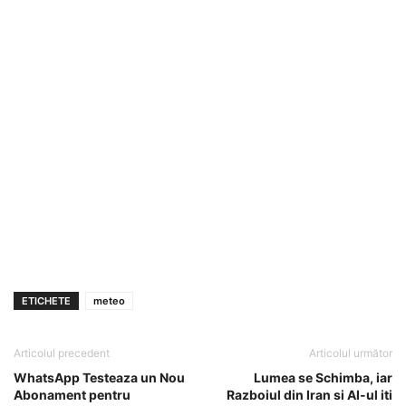
ETICHETE
meteo
Articolul precedent
Articolul următor
WhatsApp Testeaza un Nou
Lumea se Schimba, iar
Abonament pentru
Razboiul din Iran si AI-ul iti