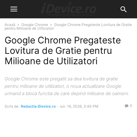
Acasă
Google Chrome
Google Chrome Pregateste Lovitura de Gratie
pentru Milioane de Utilizatori
Google Chrome Pregateste
Lovitura de Gratie pentru
Milioane de Utilizatori
Google Chrome este pregatit sa dea lovitura de gratie
pentru milioane de utilizatori, o noua actualizare Google
urmand a bloca functia de care depind milioane de oameni.
0
Scris de:
Redactia iDevice.ro
-
iun. 16, 2026, 3:40 PM