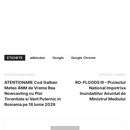
ETICHETE
adblocker
Google
Google Chrome
Articolul precedent
Articolul următor
ATENTIONARE Cod Galben
RO-FLOODS III – Proiectul
Meteo ANM de Vreme Rea
National Impotriva
Nowcasting cu Ploi
Inundatiilor Anuntat de
Torentiale si Vant Puternic in
Ministrul Mediului
Romania pe 16 Iunie 2026