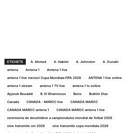
ETICHETE
A. Ahmed
A. Hakimi
A. Johnston
A. Ounahi
antena
Antena 1
Antena 1 live
antena 1 live meciuri Cupa Mondiala FIFA 2026
ANTENA 1 live online
antena 1 stream
antena 1 TV live
antena 1 tv online
Ayyoub Bouaddi
B. El Khannouss
Bono
Brahim Diaz
Canada
CANADA - MAROC live
CANADA MAROC
CANADA MAROC antena 1
CANADA MAROC antena 1 live
ceremonia de deschidere a campionatului mondial de fotbal 2026
cine transmite cm 2026
cine transmite cupa mondiala 2026