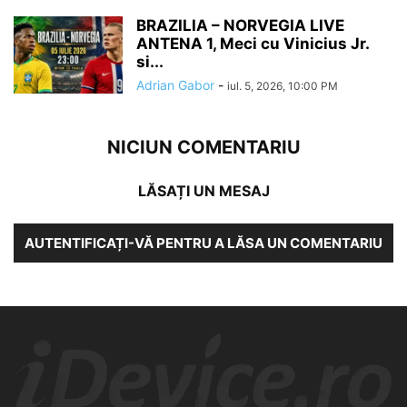
BRAZILIA – NORVEGIA LIVE
ANTENA 1, Meci cu Vinicius Jr.
si...
Adrian Gabor
-
iul. 5, 2026, 10:00 PM
NICIUN COMENTARIU
LĂSAȚI UN MESAJ
AUTENTIFICAȚI-VĂ PENTRU A LĂSA UN COMENTARIU