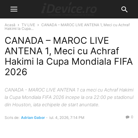
Acasă
TV LIVE
CANADA – MAROC LIVE ANTENA 1, Meci cu Achraf
Hakimi la Cupa...
CANADA – MAROC LIVE
ANTENA 1, Meci cu Achraf
Hakimi la Cupa Mondiala FIFA
2026
CANADA - MAROC LIVE ANTENA 1 ca meci cu Achraf Hakimi
la Cupa Mondiala FIFA 2026 incepe la ora 22:00 pe stadionul
din Houston, iata echipele de start anuntate.
0
Scris de:
Adrian Gabor
-
iul. 4, 2026, 7:14 PM