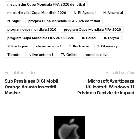
meciuri din Cupa Mondiala FIFA 2026 de fotbal
meciurile zilei Cupa Mondiala 2026
N. El Aynaoui
N. Mazraoui
N. Sigur
progam Cupa Mondiala FIFA 2026 de fotbal
program cupa mondiala 2026
program Cupa Mondiala FIFA 2026
program Cupa Mondiala FIFA 2026 2026
R. Halhal
R. Laryea
S. Eustáquio
steam antena 1
T. Buchanan
T. Oluwaseyi
Toronto
tv live antena 1
TV Online
world cup live
Articolul precedent
Articolul următor
Sub Presiunea DIGI Mobil,
Microsoft Avertizeaza
Orange Anunta Investitii
Utilizatorii Windows 11
Masive
Privind o Decizie de Impact