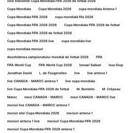
cine transmite Cupa Mondiala FIFA 2026 de fotbal 2026
Cupa Mondiala
Cupa Mondiala 2026
cupa mondiala Antena 1
Cupa Mondiala FIFA 2026
cupa mondială fifa 2026
Cupa Mondiala FIFA 2026 2026
Cupa Mondiala FIFA 2026 de fotbal
Cupa Mondiala FIFA 2026 de fotbal 2026
Cupa Mondiala FIFA 2026 live
cupa mondiala live
cupa mondiala meciuri
deschiderea campionatului mondial de fotbal 2026
FIFA
FIFA World Cup
FIFA World Cup 2026
Ismael Saibari
Issa Diop
Jonathan David
L. de Fougerolles
live
live antena 1
live CANADA - MAROC antena 1
live cupa mondiala
live Cupa Mondiala FIFA 2026 de fotbal
M. Bombito
M. Crépeau
Maroc
meci CANADA - MAROC
meci CANADA - MAROC live
meciul live CANADA - MAROC antena 1
meciul zilei Cupa Mondiala 2026
meciuri antena 1
meciuri antena 1 live
meciuri Cupa Mondiala FIFA 2026
meciuri Cupa Mondiala FIFA 2026 antena 1