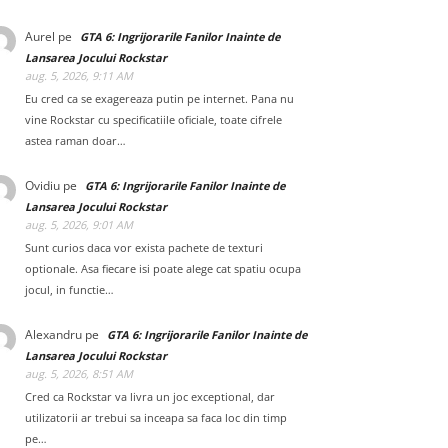
Aurel
pe
GTA 6: Ingrijorarile Fanilor Inainte de
Lansarea Jocului Rockstar
aug. 5, 2026, 9:11 AM
Eu cred ca se exagereaza putin pe internet. Pana nu
vine Rockstar cu specificatiile oficiale, toate cifrele
astea raman doar…
Ovidiu
pe
GTA 6: Ingrijorarile Fanilor Inainte de
Lansarea Jocului Rockstar
aug. 5, 2026, 9:01 AM
Sunt curios daca vor exista pachete de texturi
optionale. Asa fiecare isi poate alege cat spatiu ocupa
jocul, in functie…
Alexandru
pe
GTA 6: Ingrijorarile Fanilor Inainte de
Lansarea Jocului Rockstar
aug. 5, 2026, 8:51 AM
Cred ca Rockstar va livra un joc exceptional, dar
utilizatorii ar trebui sa inceapa sa faca loc din timp
pe…