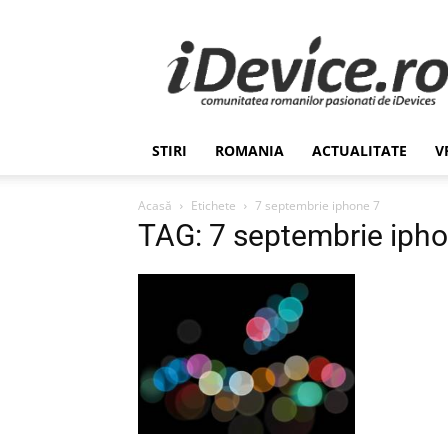
Stiri
de
Ultima
Ora
despre
Romania,
STIRI
ROMANIA
ACTUALITATE
V
Afaceri,
Tehnologie,
Economie,
Acasă
Etichete
7 septembrie iphone 7
Stiinta
TAG: 7 septembrie iph
–
iDevice.ro