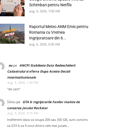
Schimbari pentru Netflix
aug. 6, 2026, 7:00 AM
Raportul Meteo ANM Emis pentru
Romania cu Vremea
Ingrijoratoare din 6...
aug. 6, 2026, 6:00 AM
pe
eu
ANCPI Stabileste Data Redeschiderii
Cadastrului si eTerra Dupa Aceste Decizii
Interinstitutionale
aug. 5, 2026, 1:50 PM
"de cant"
Silviu
pe
GTA 6: Ingrijorarile Fanilor Inainte de
Lansarea Jocului Rockstar
aug. 5, 2026, 9:15 AM
Indiferent daca va ocupa 200 sau 350 GB, sunt convins
ca GTA 6 va fi unul dintre cele mai jucate…