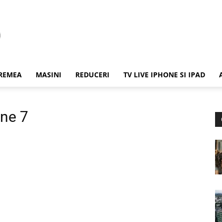
REMEA
MASINI
REDUCERI
TV LIVE IPHONE SI IPAD
one 7