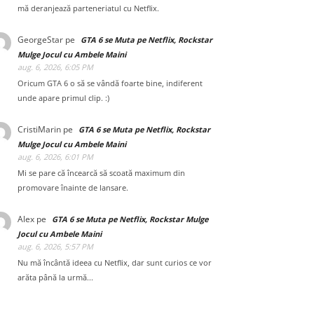
mă deranjează parteneriatul cu Netflix.
GeorgeStar
pe
GTA 6 se Muta pe Netflix, Rockstar
Mulge Jocul cu Ambele Maini
aug. 6, 2026, 6:05 PM
Oricum GTA 6 o să se vândă foarte bine, indiferent
unde apare primul clip. :)
CristiMarin
pe
GTA 6 se Muta pe Netflix, Rockstar
Mulge Jocul cu Ambele Maini
aug. 6, 2026, 6:01 PM
Mi se pare că încearcă să scoată maximum din
promovare înainte de lansare.
Alex
pe
GTA 6 se Muta pe Netflix, Rockstar Mulge
Jocul cu Ambele Maini
aug. 6, 2026, 5:57 PM
Nu mă încântă ideea cu Netflix, dar sunt curios ce vor
arăta până la urmă...