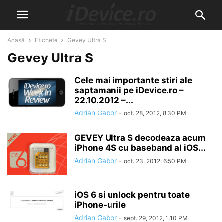
Acasă
Etichete
Gevey Ultra S
Gevey Ultra S
Cele mai importante stiri ale
saptamanii pe iDevice.ro –
22.10.2012 –...
Adrian Gabor
-
oct. 28, 2012, 8:30 PM
GEVEY Ultra S decodeaza acum
iPhone 4S cu baseband al iOS...
Adrian Gabor
-
oct. 23, 2012, 6:50 PM
iOS 6 si unlock pentru toate
iPhone-urile
Adrian Gabor
-
sept. 29, 2012, 1:10 PM