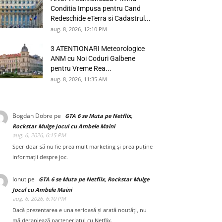
Conditia Impusa pentru Cand
Redeschide eTerra si Cadastrul...
aug. 8, 2026, 12:10 PM
3 ATENTIONARI Meteorologice
ANM cu Noi Coduri Galbene
pentru Vreme Rea...
aug. 8, 2026, 11:35 AM
Bogdan Dobre
pe
GTA 6 se Muta pe Netflix,
Rockstar Mulge Jocul cu Ambele Maini
aug. 6, 2026, 6:15 PM
Sper doar să nu fie prea mult marketing și prea puține
informații despre joc.
Ionut
pe
GTA 6 se Muta pe Netflix, Rockstar Mulge
Jocul cu Ambele Maini
aug. 6, 2026, 6:10 PM
Dacă prezentarea e una serioasă și arată noutăți, nu
mă deranjează parteneriatul cu Netflix.