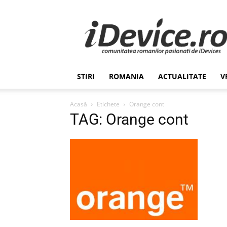
Stiri
de
Ultima
Ora
despre
Romania,
STIRI
ROMANIA
ACTUALITATE
V
Afaceri,
Tehnologie,
Economie,
Acasă
Etichete
Orange cont
Stiinta
TAG: Orange cont
–
iDevice.ro