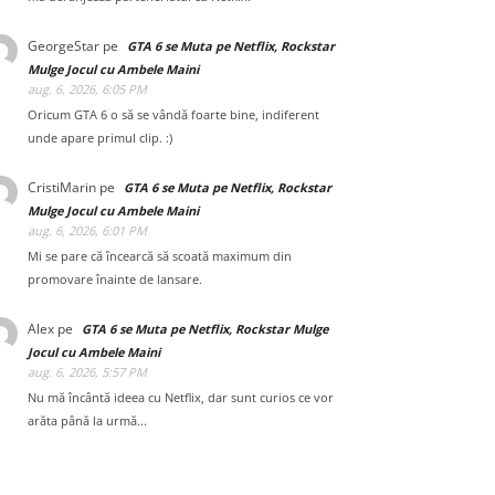
GeorgeStar
pe
GTA 6 se Muta pe Netflix, Rockstar
Mulge Jocul cu Ambele Maini
aug. 6, 2026, 6:05 PM
Oricum GTA 6 o să se vândă foarte bine, indiferent
unde apare primul clip. :)
CristiMarin
pe
GTA 6 se Muta pe Netflix, Rockstar
Mulge Jocul cu Ambele Maini
aug. 6, 2026, 6:01 PM
Mi se pare că încearcă să scoată maximum din
promovare înainte de lansare.
Alex
pe
GTA 6 se Muta pe Netflix, Rockstar Mulge
Jocul cu Ambele Maini
aug. 6, 2026, 5:57 PM
Nu mă încântă ideea cu Netflix, dar sunt curios ce vor
arăta până la urmă...