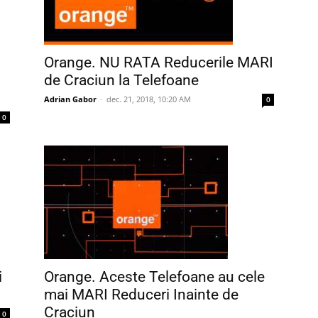
Orange. NU RATA Reducerile MARI
de Craciun la Telefoane
Adrian Gabor
-
dec. 21, 2018, 10:20 AM
0
0
Orange. Aceste Telefoane au cele
i
mai MARI Reduceri Inainte de
Craciun
0