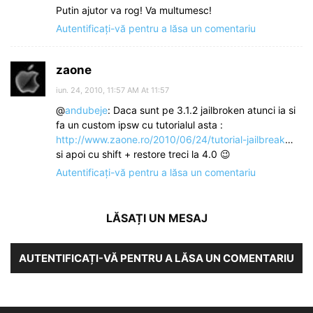
Putin ajutor va rog! Va multumesc!
Autentificați-vă pentru a lăsa un comentariu
zaone
iun. 24, 2010, 11:57 AM At 11:57
@
andubeje
: Daca sunt pe 3.1.2 jailbroken atunci ia si
fa un custom ipsw cu tutorialul asta :
http://www.zaone.ro/2010/06/24/tutorial-jailbreak
…
si apoi cu shift + restore treci la 4.0 😉
Autentificați-vă pentru a lăsa un comentariu
LĂSAȚI UN MESAJ
AUTENTIFICAȚI-VĂ PENTRU A LĂSA UN COMENTARIU