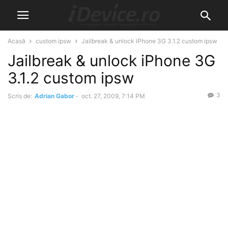
Acasă
custom ipsw
Jailbreak & unlock iPhone 3G 3.1.2 custom ipsw
Jailbreak & unlock iPhone 3G
3.1.2 custom ipsw
3
Scris de:
Adrian Gabor
-
oct. 27, 2009, 7:14 PM