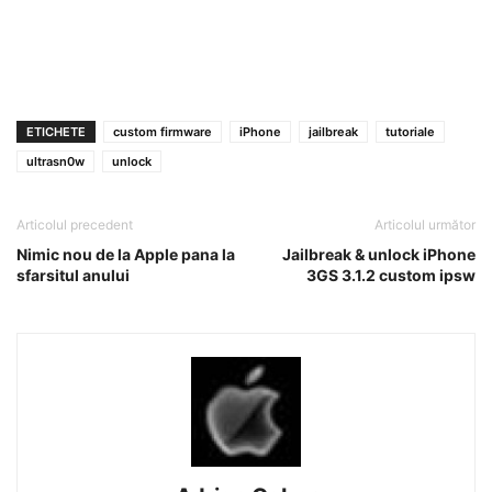
ETICHETE
custom firmware
iPhone
jailbreak
tutoriale
ultrasn0w
unlock
Articolul precedent
Articolul următor
Nimic nou de la Apple pana la
Jailbreak & unlock iPhone
sfarsitul anului
3GS 3.1.2 custom ipsw