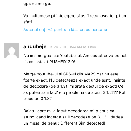
gps nu merge.
Va multumesc pt intelegere si as fi recunoscator pt un
sfat!
Autentificați-vă pentru a lăsa un comentariu
andubeje
iun. 24, 2010, 3:44 AM At 03:44
Nu imi mergea nici Youtube-ul. Am cautat ceva pe net
si am instalat PUSHFIX 2.0!
Merge Youtube-ul si GPS-ul din MAPS dar nu este
foarte exact. Nu detecteaza exact unde sunt. Inainte
de decodare (pe 3.1.3) imi arata destul de exact! Ce
as putea sa ii fac? e o problema cu acest 3.1.2??? Pot
trece pe 3.1.3?
Baiatul care mi-a facut decodarea mi-a spus ca
atunci cand incerca sa il decodeze pe 3.1.3 ii dadea
un mesaj de genul: Different Sim detected!