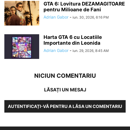
GTA 6: Lovitura DEZAMAGITOARE
pentru Milioane de Fani
Adrian Gabor
-
iun. 30, 2026, 6:16 PM
Harta GTA 6 cu Locatiile
Importante din Leonida
Adrian Gabor
-
iun. 29, 2026, 8:45 AM
NICIUN COMENTARIU
LĂSAȚI UN MESAJ
AUTENTIFICAȚI-VĂ PENTRU A LĂSA UN COMENTARIU