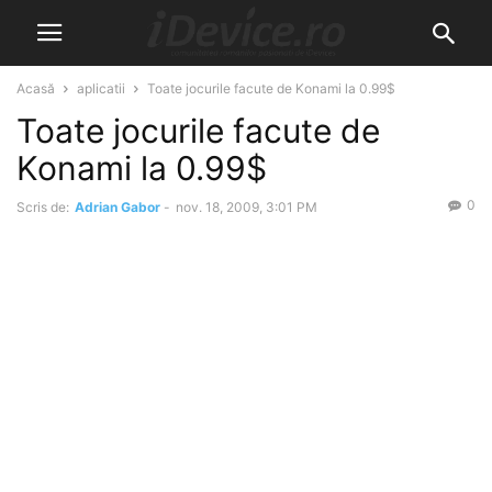
Acasă
aplicatii
Toate jocurile facute de Konami la 0.99$
Toate jocurile facute de
Konami la 0.99$
0
Scris de:
Adrian Gabor
-
nov. 18, 2009, 3:01 PM