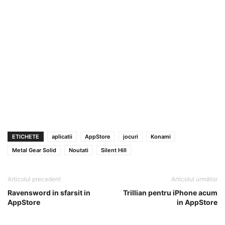
ETICHETE
aplicatii
AppStore
jocuri
Konami
Metal Gear Solid
Noutati
Silent Hill
Articolul precedent
Articolul următor
Ravensword in sfarsit in
Trillian pentru iPhone acum
AppStore
in AppStore