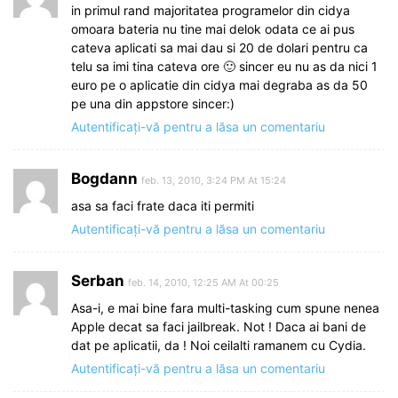
in primul rand majoritatea programelor din cidya
omoara bateria nu tine mai delok odata ce ai pus
cateva aplicati sa mai dau si 20 de dolari pentru ca
telu sa imi tina cateva ore 🙂 sincer eu nu as da nici 1
euro pe o aplicatie din cidya mai degraba as da 50
pe una din appstore sincer:)
Autentificați-vă pentru a lăsa un comentariu
Bogdann
feb. 13, 2010, 3:24 PM At 15:24
asa sa faci frate daca iti permiti
Autentificați-vă pentru a lăsa un comentariu
Serban
feb. 14, 2010, 12:25 AM At 00:25
Asa-i, e mai bine fara multi-tasking cum spune nenea
Apple decat sa faci jailbreak. Not ! Daca ai bani de
dat pe aplicatii, da ! Noi ceilalti ramanem cu Cydia.
Autentificați-vă pentru a lăsa un comentariu