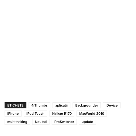
ETICHETE
4iThumbs
aplicatii
Backgrounder
iDevice
iPhone
iPod Touch
Kirikae R170
MacWorld 2010
multitasking
Noutati
ProSwitcher
update