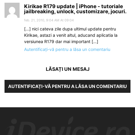
Kirikae R179 update | iPhone - tutoriale
jailbreaking, unlock, customizare, jocuri.
feb. 21, 2010, 9:04 AM At 09:04
[…] nici cateva zile dupa ultimul update pentru
Kirikae, astazi a venit altul, aducand aplicatia la
versiunea R179 dar mai important […]
Autentificați-vă pentru a lăsa un comentariu
LĂSAȚI UN MESAJ
AUTENTIFICAȚI-VĂ PENTRU A LĂSA UN COMENTARIU