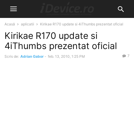
Acasă
aplicatii
Kirikae R170 update si 4iThumbs prezentat oficial
Kirikae R170 update si
4iThumbs prezentat oficial
7
Scris de:
Adrian Gabor
-
feb. 13, 2010, 1:25 PM