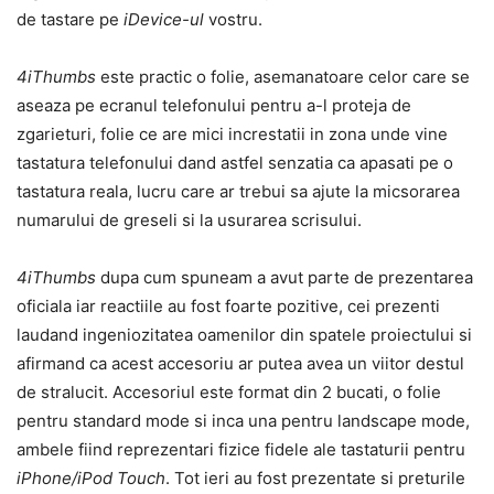
de tastare pe
iDevice-ul
vostru.
4iThumbs
este practic o folie, asemanatoare celor care se
aseaza pe ecranul telefonului pentru a-l proteja de
zgarieturi, folie ce are mici increstatii in zona unde vine
tastatura telefonului dand astfel senzatia ca apasati pe o
tastatura reala, lucru care ar trebui sa ajute la micsorarea
numarului de greseli si la usurarea scrisului.
4iThumbs
dupa cum spuneam a avut parte de prezentarea
oficiala iar reactiile au fost foarte pozitive, cei prezenti
laudand ingeniozitatea oamenilor din spatele proiectului si
afirmand ca acest accesoriu ar putea avea un viitor destul
de stralucit. Accesoriul este format din 2 bucati, o folie
pentru standard mode si inca una pentru landscape mode,
ambele fiind reprezentari fizice fidele ale tastaturii pentru
iPhone/iPod Touch
. Tot ieri au fost prezentate si preturile