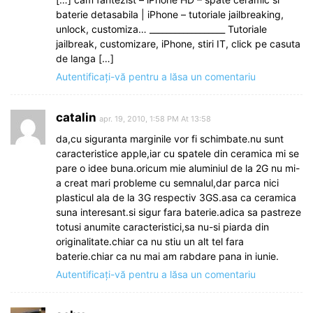
baterie detasabila | iPhone – tutoriale jailbreaking,
unlock, customiza… __________________ Tutoriale
jailbreak, customizare, iPhone, stiri IT, click pe casuta
de langa […]
Autentificați-vă pentru a lăsa un comentariu
catalin
apr. 19, 2010, 1:58 PM At 13:58
da,cu siguranta marginile vor fi schimbate.nu sunt
caracteristice apple,iar cu spatele din ceramica mi se
pare o idee buna.oricum mie aluminiul de la 2G nu mi-
a creat mari probleme cu semnalul,dar parca nici
plasticul ala de la 3G respectiv 3GS.asa ca ceramica
suna interesant.si sigur fara baterie.adica sa pastreze
totusi anumite caracteristici,sa nu-si piarda din
originalitate.chiar ca nu stiu un alt tel fara
baterie.chiar ca nu mai am rabdare pana in iunie.
Autentificați-vă pentru a lăsa un comentariu