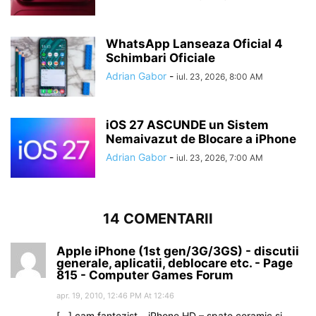
WhatsApp Lanseaza Oficial 4
Schimbari Oficiale
Adrian Gabor
-
iul. 23, 2026, 8:00 AM
iOS 27 ASCUNDE un Sistem
Nemaivazut de Blocare a iPhone
Adrian Gabor
-
iul. 23, 2026, 7:00 AM
14 COMENTARII
Apple iPhone (1st gen/3G/3GS) - discutii
generale, aplicatii, deblocare etc. - Page
815 - Computer Games Forum
apr. 19, 2010, 12:46 PM At 12:46
[…] cam fantezist – iPhone HD – spate ceramic si