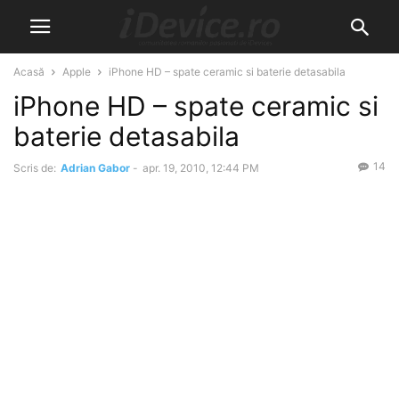
Acasă
Apple
iPhone HD – spate ceramic si baterie detasabila
iPhone HD – spate ceramic si
baterie detasabila
14
Scris de:
Adrian Gabor
-
apr. 19, 2010, 12:44 PM