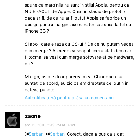
spune ca marginile nu sunt in stilul Apple, pentru ca
NU E FACUT de Apple. Chiar in stadiu de prototip
daca ar fi, de ce nu ar fi putut Apple sa fabrice un
design pentru margini asemanator sau chiar la fel cu
iPhone 3G ?
Si apoi, care e faza cu OS-ul ? De ce nu putem vedea
cum merge ? Ai crede ca scopul unei unitati demo ar
fi tocmai sa vezi cum merge software-ul pe hardware,
nu ?
Ma rgo, asta e doar parerea mea. Chiar daca nu
sunteti de acord, eu zic ca am dreptate cel putin in
cateva puncte.
Autentificați-vă pentru a lăsa un comentariu
zaone
apr. 19, 2010, 2:49 PM At 14:49
@
Serban
: @
Serban
: Corect, daca a pus ca a dat