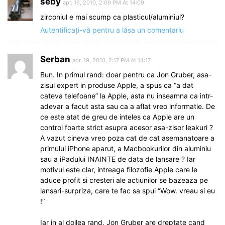
seby
apr. 19, 2010, 2:09 PM At 14:09
zirconiul e mai scump ca plasticul/aluminiul?
Autentificați-vă pentru a lăsa un comentariu
Serban
apr. 19, 2010, 2:17 PM At 14:17
Bun. In primul rand: doar pentru ca Jon Gruber, asa-
zisul expert in produse Apple, a spus ca “a dat
cateva telefoane” la Apple, asta nu inseamna ca intr-
adevar a facut asta sau ca a aflat vreo informatie. De
ce este atat de greu de inteles ca Apple are un
control foarte strict asupra acesor asa-zisor leakuri ?
A vazut cineva vreo poza cat de cat asemanatoare a
primului iPhone aparut, a Macbookurilor din aluminiu
sau a iPadului INAINTE de data de lansare ? Iar
motivul este clar, intreaga filozofie Apple care le
aduce profit si cresteri ale actiunilor se bazeaza pe
lansari-surpriza, care te fac sa spui “Wow. vreau si eu
!”
Iar in al doilea rand, Jon Gruber are dreptate cand