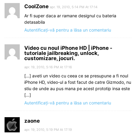
CoolZone
apr. 19, 2010, 5:14 PM At 17:14
Ar fi super daca ar ramane designul cu bateria
detasabila
Autentificați-vă pentru a lăsa un comentariu
Video cu noul iPhone HD | iPhone -
tutoriale jailbreaking, unlock,
customizare, jocuri.
apr. 19, 2010, 5:16 PM At 17:16
[…] aveti un video cu ceea ce se presupune a fi noul
iPhone HD, video-ul a fost facut de catre Gizmodo, nu
stiu de unde au pus mana pe acest prototip insa este
[…]
Autentificați-vă pentru a lăsa un comentariu
zaone
apr. 19, 2010, 5:19 PM At 17:19