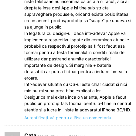
niste telefoane nu inseamna ca asta a si facut, aici ai
dreptate insa desi Apple isi tine sub stricta
supraveghere produsele, oricand exista posibilitatea
ca un anumit produs/prototip sa “scape” pe undeva si
sa ajunga in public.
In legatura cu design-ul, daca intr-adevar Apple va
implementa respectivul spate din ceraminca atunci e
probabil ca respectivul prototip sa fi fost facut asa
tocmai pentru a testa terminalul in conditii reale de
utilizare dar pastrand anumite caracteristici
importante de design. Si marginile + bateria
detasabila ar putea fi doar pentru a induce lumea in
eroare.
Intr-adevar situatia cu OS-ul este chiar ciudat si nici
mie nu-mi suna prea bine explicatia lor.
Desigur ca mai exista inca o varianta, Apple a facut
public un prototip fals tocmai pentru a-l tine in centrul
atentie si a lucra in liniste la adevaratul iPhone 3G/HD.
Autentificați-vă pentru a lăsa un comentariu
Cata