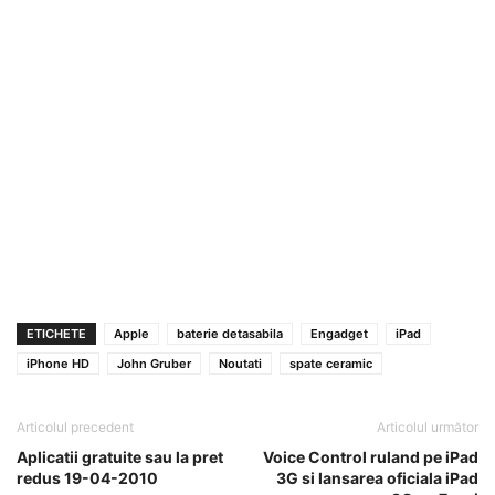
ETICHETE
Apple
baterie detasabila
Engadget
iPad
iPhone HD
John Gruber
Noutati
spate ceramic
Articolul precedent
Articolul următor
Aplicatii gratuite sau la pret
Voice Control ruland pe iPad
redus 19-04-2010
3G si lansarea oficiala iPad