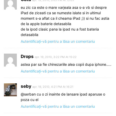
apr. 19, 2010, 3:05 PM At 15:05
eu zic ca este o mare varjeala asa s-a vb si despre
iPad de ziceati ca se numeste islate si in ultimul
moment s-a aflat ca il cheama iPad ;)) si nu fac astia
de la apple baterie detasabila
de la ipod clasic pana la ipad nu a fost bateria
detasabila
Autentificați-vă pentru a lăsa un comentariu
Drops
apr. 19, 2010, 3:22 PM At 15:22
astea par sa fie chinezariile alea copii dupa iphone…..
Autentificați-vă pentru a lăsa un comentariu
seby
apr. 19, 2010, 4:21 PM At 16:21
@serban cu o zi inainte de lansare ipad aparuse o
poza cu el
Autentificați-vă pentru a lăsa un comentariu