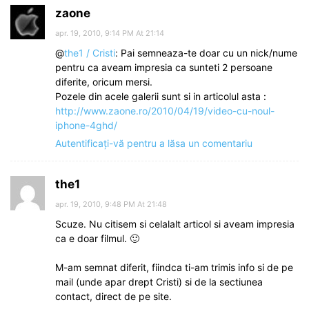
zaone
apr. 19, 2010, 9:14 PM At 21:14
@
the1 / Cristi
: Pai semneaza-te doar cu un nick/nume
pentru ca aveam impresia ca sunteti 2 persoane
diferite, oricum mersi.
Pozele din acele galerii sunt si in articolul asta :
http://www.zaone.ro/2010/04/19/video-cu-noul-
iphone-4ghd/
Autentificați-vă pentru a lăsa un comentariu
the1
apr. 19, 2010, 9:48 PM At 21:48
Scuze. Nu citisem si celalalt articol si aveam impresia
ca e doar filmul. 🙂
M-am semnat diferit, fiindca ti-am trimis info si de pe
mail (unde apar drept Cristi) si de la sectiunea
contact, direct de pe site.