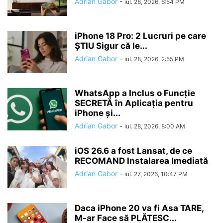
Adrian Gabor
-
iul. 28, 2026, 6:54 PM
iPhone 18 Pro: 2 Lucruri pe care
ȘTIU Sigur că le...
Adrian Gabor
-
iul. 28, 2026, 2:55 PM
WhatsApp a Inclus o Funcție
SECRETĂ în Aplicația pentru
iPhone și...
Adrian Gabor
-
iul. 28, 2026, 8:00 AM
iOS 26.6 a fost Lansat, de ce
RECOMAND Instalarea Imediată
Adrian Gabor
-
iul. 27, 2026, 10:47 PM
Daca iPhone 20 va fi Asa TARE,
M-ar Face să PLĂTESC...