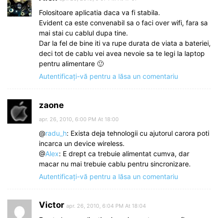
Folositoare aplicatia daca va fi stabila.
Evident ca este convenabil sa o faci over wifi, fara sa
mai stai cu cablul dupa tine.
Dar la fel de bine iti va rupe durata de viata a bateriei,
deci tot de cablu vei avea nevoie sa te legi la laptop
pentru alimentare 🙂
Autentificați-vă pentru a lăsa un comentariu
zaone
apr. 26, 2010, 6:00 PM At 18:00
@
radu_h
: Exista deja tehnologii cu ajutorul carora poti
incarca un device wireless.
@
Alex
: E drept ca trebuie alimentat cumva, dar
macar nu mai trebuie cablu pentru sincronizare.
Autentificați-vă pentru a lăsa un comentariu
Victor
apr. 26, 2010, 6:04 PM At 18:04