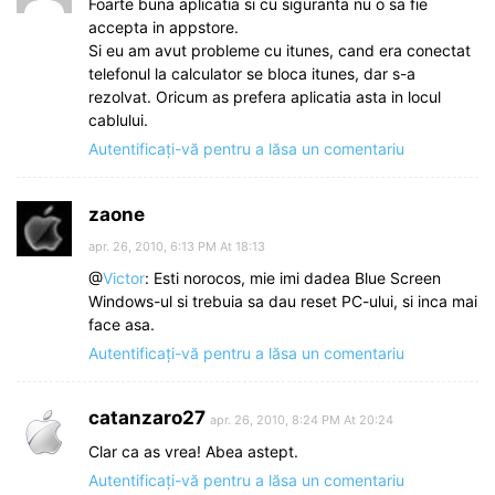
Foarte buna aplicatia si cu siguranta nu o sa fie
accepta in appstore.
Si eu am avut probleme cu itunes, cand era conectat
telefonul la calculator se bloca itunes, dar s-a
rezolvat. Oricum as prefera aplicatia asta in locul
cablului.
Autentificați-vă pentru a lăsa un comentariu
zaone
apr. 26, 2010, 6:13 PM At 18:13
@
Victor
: Esti norocos, mie imi dadea Blue Screen
Windows-ul si trebuia sa dau reset PC-ului, si inca mai
face asa.
Autentificați-vă pentru a lăsa un comentariu
catanzaro27
apr. 26, 2010, 8:24 PM At 20:24
Clar ca as vrea! Abea astept.
Autentificați-vă pentru a lăsa un comentariu