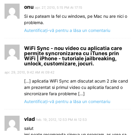
onu
apr. 27, 2010, 5:15 PM At 17:15
Si eu pateam la fel cu windows, pe Mac nu are nici o
problema.
Autentificați-vă pentru a lăsa un comentariu
WiFi Sync - nou video cu aplicatia care
permite syncronizarea cu iTunes prin
WiFi | iPhone - tutoriale jailbreaking,
unlock, customizare, jocuri.
apr. 29, 2010, 9:42 AM At 09:42
[…] aplicatia WiFi Sync am discutat acum 2 zile cand
am prezentat si primul video cu aplicatia facand o
sincronizare fara probleme […]
Autentificați-vă pentru a lăsa un comentariu
vlad
feb. 19, 2012, 12:53 PM At 12:53
salut
imi poate recomanda cineva un program. as vrea sa