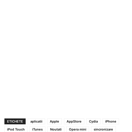
ETICHETE
aplicatii
Apple
AppStore
Cydia
iPhone
iPod Touch
iTunes
Noutati
Opera mini
sincronizare