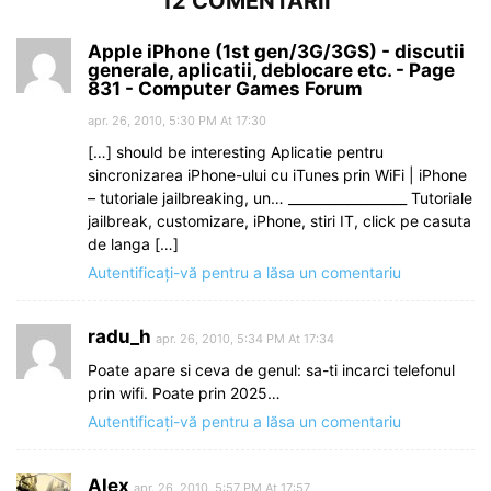
12 COMENTARII
Apple iPhone (1st gen/3G/3GS) - discutii
generale, aplicatii, deblocare etc. - Page
831 - Computer Games Forum
apr. 26, 2010, 5:30 PM At 17:30
[…] should be interesting Aplicatie pentru
sincronizarea iPhone-ului cu iTunes prin WiFi | iPhone
– tutoriale jailbreaking, un… __________________ Tutoriale
jailbreak, customizare, iPhone, stiri IT, click pe casuta
de langa […]
Autentificați-vă pentru a lăsa un comentariu
radu_h
apr. 26, 2010, 5:34 PM At 17:34
Poate apare si ceva de genul: sa-ti incarci telefonul
prin wifi. Poate prin 2025…
Autentificați-vă pentru a lăsa un comentariu
Alex
apr. 26, 2010, 5:57 PM At 17:57