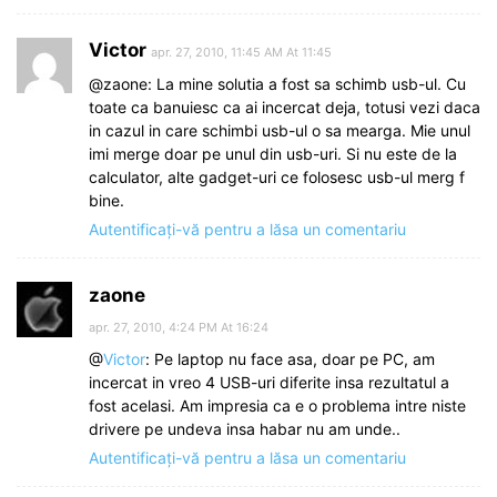
Victor
apr. 27, 2010, 11:45 AM At 11:45
@zaone: La mine solutia a fost sa schimb usb-ul. Cu
toate ca banuiesc ca ai incercat deja, totusi vezi daca
in cazul in care schimbi usb-ul o sa mearga. Mie unul
imi merge doar pe unul din usb-uri. Si nu este de la
calculator, alte gadget-uri ce folosesc usb-ul merg f
bine.
Autentificați-vă pentru a lăsa un comentariu
zaone
apr. 27, 2010, 4:24 PM At 16:24
@
Victor
: Pe laptop nu face asa, doar pe PC, am
incercat in vreo 4 USB-uri diferite insa rezultatul a
fost acelasi. Am impresia ca e o problema intre niste
drivere pe undeva insa habar nu am unde..
Autentificați-vă pentru a lăsa un comentariu