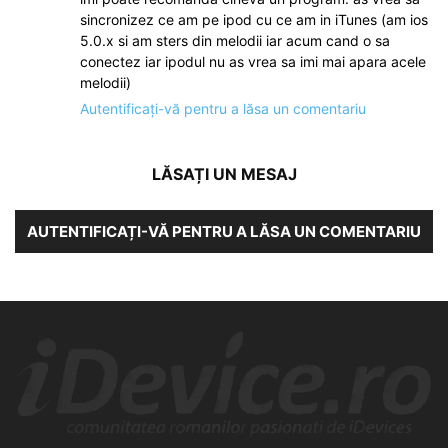
sincronizez ce am pe ipod cu ce am in iTunes (am ios
5.0.x si am sters din melodii iar acum cand o sa
conectez iar ipodul nu as vrea sa imi mai apara acele
melodii)
Autentificați-vă pentru a lăsa un comentariu
LĂSAȚI UN MESAJ
AUTENTIFICAȚI-VĂ PENTRU A LĂSA UN COMENTARIU