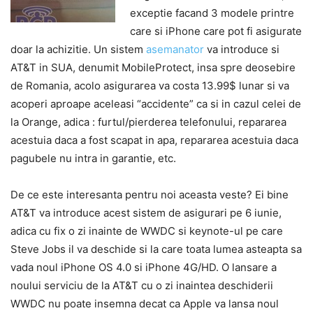
exceptie facand 3 modele printre
care si iPhone care pot fi asigurate
doar la achizitie. Un sistem
asemanator
va introduce si
AT&T in SUA, denumit MobileProtect, insa spre deosebire
de Romania, acolo asigurarea va costa 13.99$ lunar si va
acoperi aproape aceleasi “accidente” ca si in cazul celei de
la Orange, adica : furtul/pierderea telefonului, repararea
acestuia daca a fost scapat in apa, repararea acestuia daca
pagubele nu intra in garantie, etc.
De ce este interesanta pentru noi aceasta veste? Ei bine
AT&T va introduce acest sistem de asigurari pe 6 iunie,
adica cu fix o zi inainte de WWDC si keynote-ul pe care
Steve Jobs il va deschide si la care toata lumea asteapta sa
vada noul iPhone OS 4.0 si iPhone 4G/HD. O lansare a
noului serviciu de la AT&T cu o zi inaintea deschiderii
WWDC nu poate insemna decat ca Apple va lansa noul