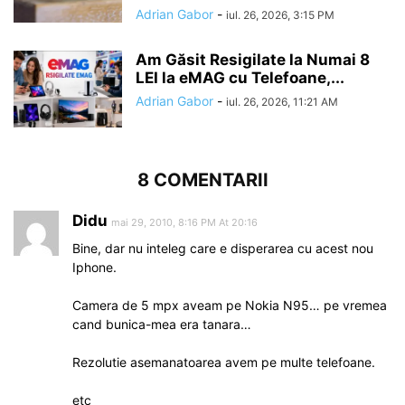
Adrian Gabor
-
iul. 26, 2026, 3:15 PM
Am Găsit Resigilate la Numai 8
LEI la eMAG cu Telefoane,...
Adrian Gabor
-
iul. 26, 2026, 11:21 AM
8 COMENTARII
Didu
mai 29, 2010, 8:16 PM At 20:16
Bine, dar nu inteleg care e disperarea cu acest nou
Iphone.
Camera de 5 mpx aveam pe Nokia N95… pe vremea
cand bunica-mea era tanara…
Rezolutie asemanatoarea avem pe multe telefoane.
etc