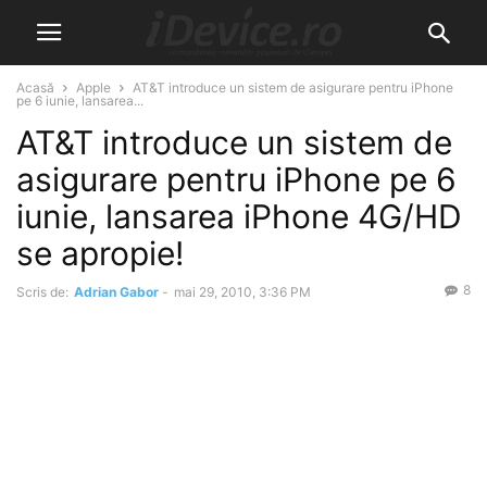
Acasă
Apple
AT&T introduce un sistem de asigurare pentru iPhone
pe 6 iunie, lansarea...
AT&T introduce un sistem de
asigurare pentru iPhone pe 6
iunie, lansarea iPhone 4G/HD
se apropie!
8
Scris de:
Adrian Gabor
-
mai 29, 2010, 3:36 PM