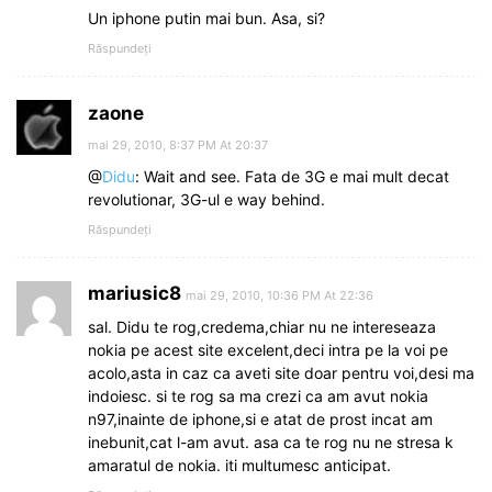
Un iphone putin mai bun. Asa, si?
Răspundeți
zaone
mai 29, 2010, 8:37 PM At 20:37
@
Didu
: Wait and see. Fata de 3G e mai mult decat
revolutionar, 3G-ul e way behind.
Răspundeți
mariusic8
mai 29, 2010, 10:36 PM At 22:36
sal. Didu te rog,credema,chiar nu ne intereseaza
nokia pe acest site excelent,deci intra pe la voi pe
acolo,asta in caz ca aveti site doar pentru voi,desi ma
indoiesc. si te rog sa ma crezi ca am avut nokia
n97,inainte de iphone,si e atat de prost incat am
inebunit,cat l-am avut. asa ca te rog nu ne stresa k
amaratul de nokia. iti multumesc anticipat.