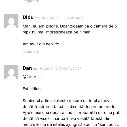
Răspundeți
Didu
mai 29, 2010, 11:20 PM At 23:20
Man, eu am iphone. Doar ziceam ca o camera de 5
mpx nu mai impresioneaza pe nimeni.
Am avut din neolitic.
Răspundeți
Dan
mai 30, 2010, 12:07 AM At 00:07
@
Didu
:
Esti ridicol…
Subiectul articolului este despre cu totul altceva
decât frustrarea ta că se discută despre un produs
Apple mai nou decât al tau si probabil la care nu poti
decât să visezi… iar ca într-o vestită fabulă, din
motive lesne de înțeles ajungi să spui ca "sunt acri"…