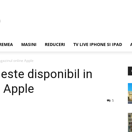
REMEA
MASINI
REDUCERI
TV LIVE IPHONE SI IPAD
agazinul online Apple
este disponibil in
 Apple
5