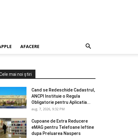
APPLE
AFACERE
Cele mai noi știri
Cand se Redeschide Cadastrul,
ANCPI Instituie o Regula
Obligatorie pentru Aplicatia...
aug. 7, 2026, 9:32 PM
Cupoane de Extra Reducere
eMAG pentru Telefoane Ieftine
dupa Preluarea Naspers