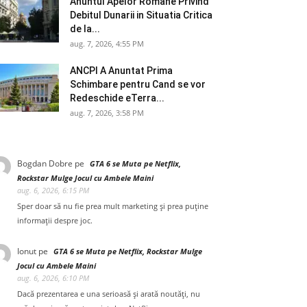
Anuntul Apelor Romane Privind
Debitul Dunarii in Situatia Critica
de la...
aug. 7, 2026, 4:55 PM
ANCPI A Anuntat Prima
Schimbare pentru Cand se vor
Redeschide eTerra...
aug. 7, 2026, 3:58 PM
Bogdan Dobre
pe
GTA 6 se Muta pe Netflix,
Rockstar Mulge Jocul cu Ambele Maini
aug. 6, 2026, 6:15 PM
Sper doar să nu fie prea mult marketing și prea puține
informații despre joc.
Ionut
pe
GTA 6 se Muta pe Netflix, Rockstar Mulge
Jocul cu Ambele Maini
aug. 6, 2026, 6:10 PM
Dacă prezentarea e una serioasă și arată noutăți, nu