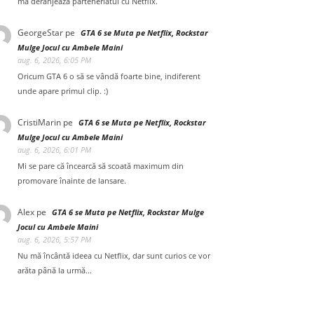
mă deranjează parteneriatul cu Netflix.
GeorgeStar
pe
GTA 6 se Muta pe Netflix, Rockstar
Mulge Jocul cu Ambele Maini
aug. 6, 2026, 6:05 PM
Oricum GTA 6 o să se vândă foarte bine, indiferent
unde apare primul clip. :)
CristiMarin
pe
GTA 6 se Muta pe Netflix, Rockstar
Mulge Jocul cu Ambele Maini
aug. 6, 2026, 6:01 PM
Mi se pare că încearcă să scoată maximum din
promovare înainte de lansare.
Alex
pe
GTA 6 se Muta pe Netflix, Rockstar Mulge
Jocul cu Ambele Maini
aug. 6, 2026, 5:57 PM
Nu mă încântă ideea cu Netflix, dar sunt curios ce vor
arăta până la urmă...