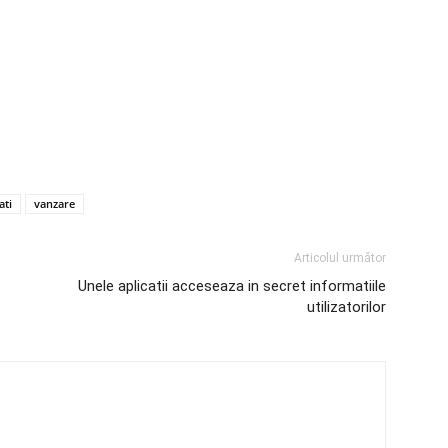
ati
vanzare
Articolul următor
Unele aplicatii acceseaza in secret informatiile
utilizatorilor