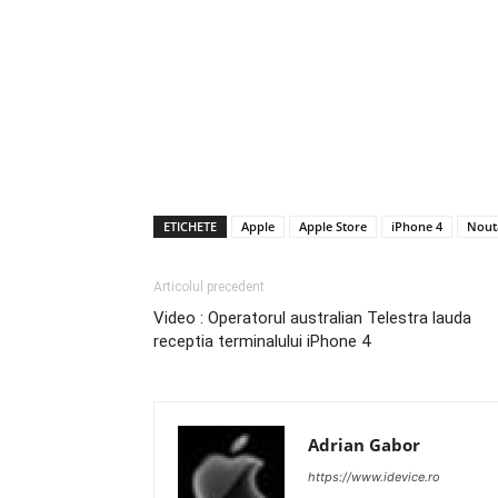
ETICHETE
Apple
Apple Store
iPhone 4
Nout
Articolul precedent
Video : Operatorul australian Telestra lauda
receptia terminalului iPhone 4
Adrian Gabor
https://www.idevice.ro