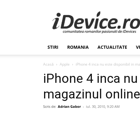
Stiri
de
Ultima
Ora
despre
Romania,
STIRI
ROMANIA
ACTUALITATE
V
Afaceri,
Tehnologie,
Economie,
Acasă
Apple
iPhone 4 inca nu este disponibil in m
Stiinta
iPhone 4 inca nu 
–
iDevice.ro
magazinul online
Scris de:
Adrian Gabor
-
iul. 30, 2010, 9:20 AM