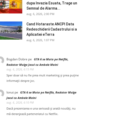
dupa Invazia Esuata, Trage un
Semnal de Alarma...
aug. 6, 2026, 2:00 PM
Cand Hotaraste ANCPI Data
Redeschiderii Cadastrului si a
Aplicatiei eTerra
aug. 6, 2026, 1:07 PM
Bogdan Dobre
pe
GTA 6 se Muta pe Netflix,
Rockstar Mulge Jocul cu Ambele Maini
aug. 6, 2026, 6:15 PM
Sper doar să nu fie prea mult marketing și prea puține
informații despre joc.
Ionut
pe
GTA 6 se Muta pe Netflix, Rockstar Mulge
Jocul cu Ambele Maini
aug. 6, 2026, 6:10 PM
Dacă prezentarea e una serioasă și arată noutăți, nu
mă deranjează parteneriatul cu Netflix.