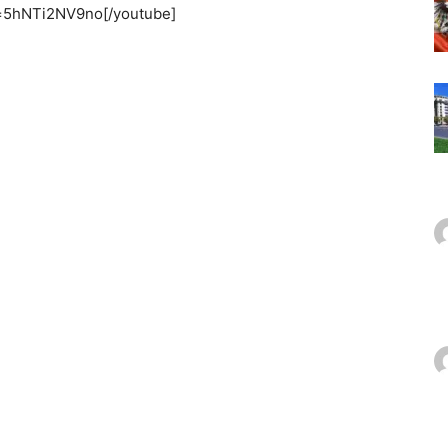
v=5hNTi2NV9no[/youtube]