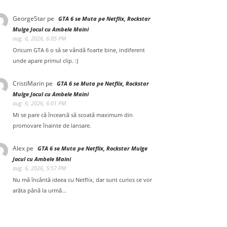
GeorgeStar
pe
GTA 6 se Muta pe Netflix, Rockstar
Mulge Jocul cu Ambele Maini
aug. 6, 2026, 6:05 PM
Oricum GTA 6 o să se vândă foarte bine, indiferent
unde apare primul clip. :)
CristiMarin
pe
GTA 6 se Muta pe Netflix, Rockstar
Mulge Jocul cu Ambele Maini
aug. 6, 2026, 6:01 PM
Mi se pare că încearcă să scoată maximum din
promovare înainte de lansare.
Alex
pe
GTA 6 se Muta pe Netflix, Rockstar Mulge
Jocul cu Ambele Maini
aug. 6, 2026, 5:57 PM
Nu mă încântă ideea cu Netflix, dar sunt curios ce vor
arăta până la urmă...