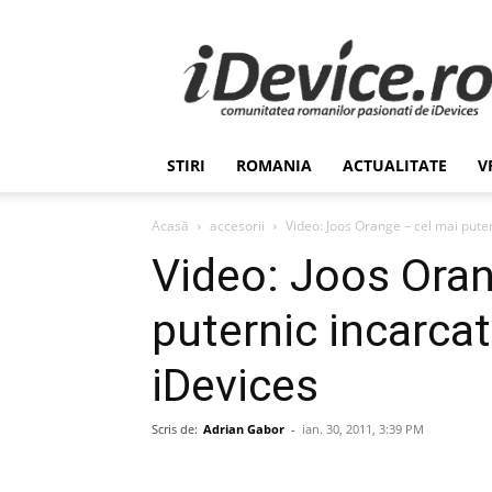
Stiri
de
Ultima
Ora
despre
Romania,
STIRI
ROMANIA
ACTUALITATE
V
Afaceri,
Tehnologie,
Economie,
Acasă
accesorii
Video: Joos Orange – cel mai puter
Stiinta
Video: Joos Oran
–
iDevice.ro
puternic incarcat
iDevices
Scris de:
Adrian Gabor
-
ian. 30, 2011, 3:39 PM