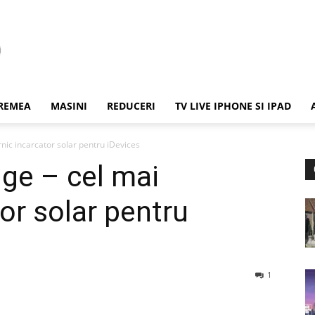
REMEA
MASINI
REDUCERI
TV LIVE IPHONE SI IPAD
nic incarcator solar pentru iDevices
ge – cel mai
or solar pentru
1