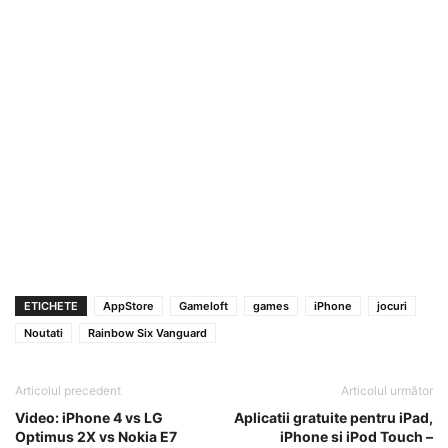
ETICHETE
AppStore
Gameloft
games
iPhone
jocuri
Noutati
Rainbow Six Vanguard
Articolul precedent
Articolul următor
Video: iPhone 4 vs LG
Aplicatii gratuite pentru iPad,
Optimus 2X vs Nokia E7
iPhone si iPod Touch –