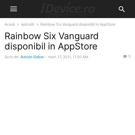
Acasă
aplicatii
Rainbow Six Vanguard disponibil in AppStore
Rainbow Six Vanguard
disponibil in AppStore
5
Scris de:
Adrian Gabor
-
mart. 17, 2011, 11:50 AM