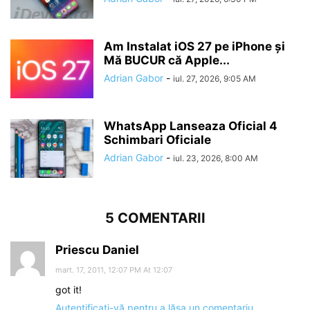
Am Instalat iOS 27 pe iPhone și
Mă BUCUR că Apple...
Adrian Gabor
-
iul. 27, 2026, 9:05 AM
WhatsApp Lanseaza Oficial 4
Schimbari Oficiale
Adrian Gabor
-
iul. 23, 2026, 8:00 AM
5 COMENTARII
Priescu Daniel
mart. 17, 2011, 12:07 PM At 12:07
got it!
Autentificați-vă pentru a lăsa un comentariu