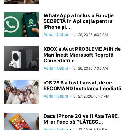
WhatsApp a Inclus o Funcție
SECRETĂ în Aplicația pentru
iPhone și...
Adrian Gabor
-
iul. 28, 2026, 8:00 AM
XBOX a Avut PROBLEME Atât de
Mari Încât Microsoft Regretă
Concedierile
Adrian Gabor
-
iul. 28, 2026, 7:00 AM
iOS 26.6 a fost Lansat, de ce
RECOMAND Instalarea Imediată
Adrian Gabor
-
iul. 27, 2026, 10:47 PM
Daca iPhone 20 va fi Asa TARE,
M-ar Face să PLĂTESC...
Adrian Gabor
-
iul. 27, 2026, 6:30 PM