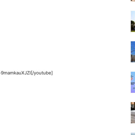
v=9mamkauXJZI[/youtube]