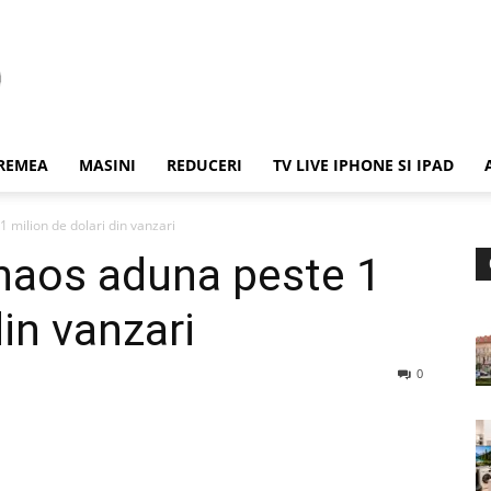
REMEA
MASINI
REDUCERI
TV LIVE IPHONE SI IPAD
 milion de dolari din vanzari
haos aduna peste 1
din vanzari
0