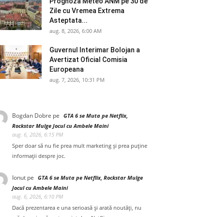
Prognoza Meteo ANM pe 30 de
Zile cu Vremea Extrema
Asteptata...
aug. 8, 2026, 6:00 AM
Guvernul Interimar Bolojan a
Avertizat Oficial Comisia
Europeana
aug. 7, 2026, 10:31 PM
Bogdan Dobre
pe
GTA 6 se Muta pe Netflix,
Rockstar Mulge Jocul cu Ambele Maini
aug. 6, 2026, 6:15 PM
Sper doar să nu fie prea mult marketing și prea puține
informații despre joc.
Ionut
pe
GTA 6 se Muta pe Netflix, Rockstar Mulge
Jocul cu Ambele Maini
aug. 6, 2026, 6:10 PM
Dacă prezentarea e una serioasă și arată noutăți, nu