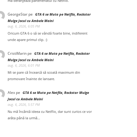
mă deranjează parteneriatul cu Netflix.
GeorgeStar
pe
GTA 6 se Muta pe Netflix, Rockstar
Mulge Jocul cu Ambele Maini
aug. 6, 2026, 6:05 PM
Oricum GTA 6 o să se vândă foarte bine, indiferent
unde apare primul clip. :)
CristiMarin
pe
GTA 6 se Muta pe Netflix, Rockstar
Mulge Jocul cu Ambele Maini
aug. 6, 2026, 6:01 PM
Mi se pare că încearcă să scoată maximum din
promovare înainte de lansare.
Alex
pe
GTA 6 se Muta pe Netflix, Rockstar Mulge
Jocul cu Ambele Maini
aug. 6, 2026, 5:57 PM
Nu mă încântă ideea cu Netflix, dar sunt curios ce vor
arăta până la urmă...