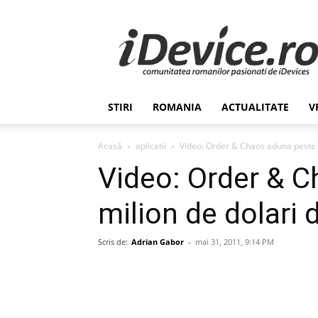
Stiri
de
Ultima
Ora
despre
Romania,
STIRI
ROMANIA
ACTUALITATE
V
Afaceri,
Tehnologie,
Economie,
Acasă
aplicatii
Video: Order & Chaos aduna peste 1
Stiinta
Video: Order & C
–
iDevice.ro
milion de dolari 
Scris de:
Adrian Gabor
-
mai 31, 2011, 9:14 PM