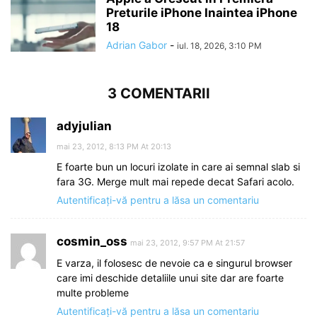
Preturile iPhone Inaintea iPhone
18
Adrian Gabor
-
iul. 18, 2026, 3:10 PM
3 COMENTARII
adyjulian
mai 23, 2012, 8:13 PM At 20:13
E foarte bun un locuri izolate in care ai semnal slab si
fara 3G. Merge mult mai repede decat Safari acolo.
Autentificați-vă pentru a lăsa un comentariu
cosmin_oss
mai 23, 2012, 9:57 PM At 21:57
E varza, il folosesc de nevoie ca e singurul browser
care imi deschide detaliile unui site dar are foarte
multe probleme
Autentificați-vă pentru a lăsa un comentariu