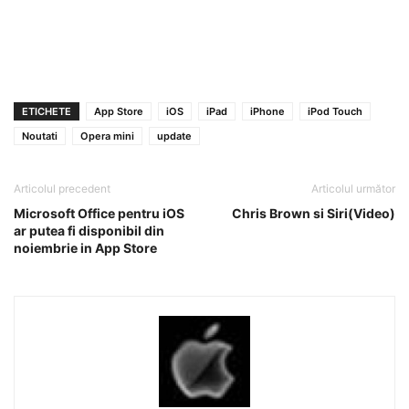
ETICHETE
App Store
iOS
iPad
iPhone
iPod Touch
Noutati
Opera mini
update
Articolul precedent
Articolul următor
Microsoft Office pentru iOS
Chris Brown si Siri(Video)
ar putea fi disponibil din
noiembrie in App Store