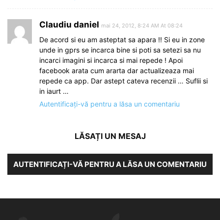
Claudiu daniel
mai 24, 2012, 8:24 AM At 08:24
De acord si eu am asteptat sa apara !! Si eu in zone
unde in gprs se incarca bine si poti sa setezi sa nu
incarci imagini si incarca si mai repede ! Apoi
facebook arata cum ararta dar actualizeaza mai
repede ca app. Dar astept cateva recenzii … Suflii si
in iaurt …
Autentificați-vă pentru a lăsa un comentariu
LĂSAȚI UN MESAJ
AUTENTIFICAȚI-VĂ PENTRU A LĂSA UN COMENTARIU