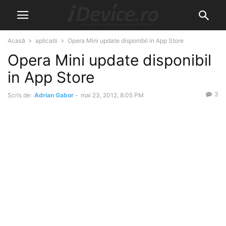
Acasă
aplicatii
Opera Mini update disponibil in App Store
Opera Mini update disponibil
in App Store
3
Scris de:
Adrian Gabor
-
mai 23, 2012, 8:05 PM