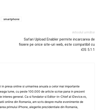
smartphone
Articolul următor
Safari Upload Enabler permite incarcarea de
fisiere pe orice site-uri web, este compatibil cu
iOS 5.1.1
 in presa online si urmarirea anuala a celor mai importante
eaga lume, cu peste 100.000 de article scrise pana in prezent
de interes general. Ca si fondator si Editor-in-Chief al iDevice.ro,
icatii online din Romania, am scris despre multe evenimente de
sarea primului iPhone, alegerile prezidentiale din Romania,