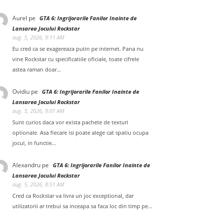
Aurel
pe
GTA 6: Ingrijorarile Fanilor Inainte de
Lansarea Jocului Rockstar
aug. 5, 2026, 9:11 AM
Eu cred ca se exagereaza putin pe internet. Pana nu
vine Rockstar cu specificatiile oficiale, toate cifrele
astea raman doar…
Ovidiu
pe
GTA 6: Ingrijorarile Fanilor Inainte de
Lansarea Jocului Rockstar
aug. 5, 2026, 9:01 AM
Sunt curios daca vor exista pachete de texturi
optionale. Asa fiecare isi poate alege cat spatiu ocupa
jocul, in functie…
Alexandru
pe
GTA 6: Ingrijorarile Fanilor Inainte de
Lansarea Jocului Rockstar
aug. 5, 2026, 8:51 AM
Cred ca Rockstar va livra un joc exceptional, dar
utilizatorii ar trebui sa inceapa sa faca loc din timp pe…