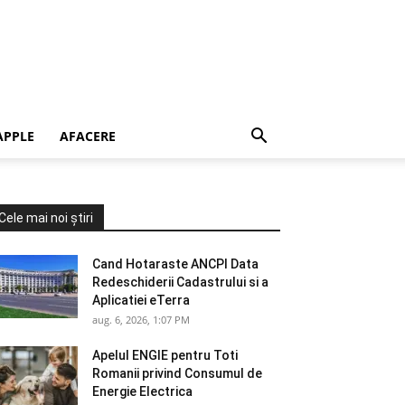
APPLE
AFACERE
Cele mai noi știri
Cand Hotaraste ANCPI Data
Redeschiderii Cadastrului si a
Aplicatiei eTerra
aug. 6, 2026, 1:07 PM
Apelul ENGIE pentru Toti
Romanii privind Consumul de
Energie Electrica