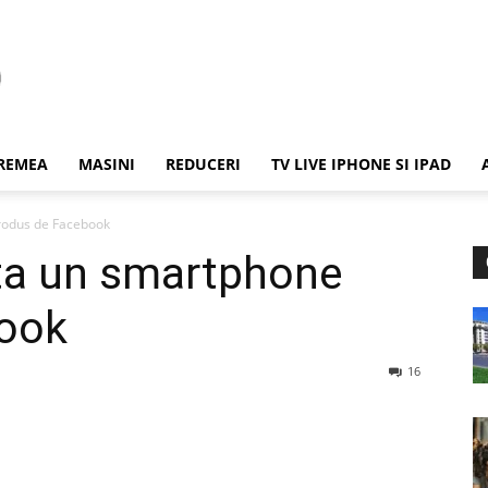
REMEA
MASINI
REDUCERI
TV LIVE IPHONE SI IPAD
rodus de Facebook
ata un smartphone
ook
16