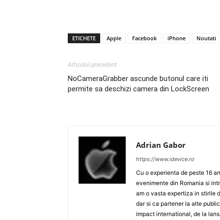
ETICHETE
Apple
Facebook
iPhone
Noutati
Articolul precedent
NoCameraGrabber ascunde butonul care iti
permite sa deschizi camera din LockScreen
Adrian Gabor
https://www.idevice.ro
Cu o experienta de peste 16 ani
evenimente din Romania si intr
am o vasta expertiza in stirile 
dar si ca partener la alte publ
impact international, de la lan