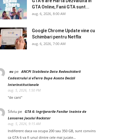
GTA 6 are Harta Dezvaluita in
GTA Online, Fanii GTA sunt...
aug. 6, 2026, 8:00 AM
Google Chrome Update vine cu
Schimbari pentru Netflix
aug. 6, 2026, 7:00 AM
pe
eu
ANCPI Stabileste Data Redeschiderii
Cadastrului si eTerra Dupa Aceste Decizii
Interinstitutionale
aug. 5, 2026, 1:50 PM
"de cant"
Silviu
pe
GTA 6: Ingrijorarile Fanilor Inainte de
Lansarea Jocului Rockstar
aug. 5, 2026, 9:15 AM
Indiferent daca va ocupa 200 sau 350 GB, sunt convins
ca GTA 6 va fi unul dintre cele mai jucate…