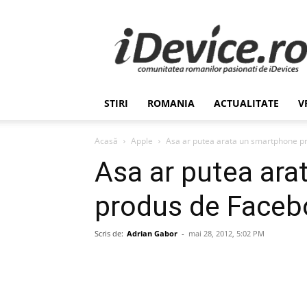
Stiri
de
Ultima
Ora
despre
Romania,
STIRI
ROMANIA
ACTUALITATE
V
Afaceri,
Tehnologie,
Economie,
Acasă
Apple
Asa ar putea arata un smartphone p
Stiinta
Asa ar putea ar
–
iDevice.ro
produs de Faceb
Scris de:
Adrian Gabor
-
mai 28, 2012, 5:02 PM