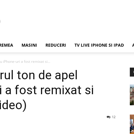
REMEA
MASINI
REDUCERI
TV LIVE IPHONE SI IPAD
iPhone-uri a fost remixat si...
ul ton de apel
 a fost remixat si
ideo)
12