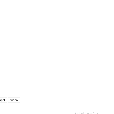
apel
video
Articolul următor