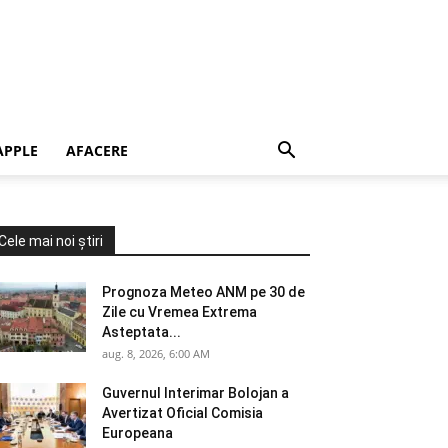
APPLE
AFACERE
Cele mai noi știri
Prognoza Meteo ANM pe 30 de
Zile cu Vremea Extrema
Asteptata...
aug. 8, 2026, 6:00 AM
Guvernul Interimar Bolojan a
Avertizat Oficial Comisia
Europeana