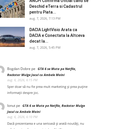
ANCPI Confirma Oficial cand se
Deschid eTerra si Cadastrul
pentru Piata...
aug. 7, 2026, 7:13 PM
DACIA LightVisio Arata ca
DACIA e Conectata la Altceva
decat la...
aug. 7, 2026, 5:45 PM
Bogdan Dobre
pe
GTA 6 se Muta pe Netflix,
Rockstar Mulge Jocul cu Ambele Maini
aug. 6, 2026, 6:15 PM
Sper doar să nu fie prea mult marketing și prea puține
informații despre joc.
Ionut
pe
GTA 6 se Muta pe Netflix, Rockstar Mulge
Jocul cu Ambele Maini
aug. 6, 2026, 6:10 PM
Dacă prezentarea e una serioasă și arată noutăți, nu