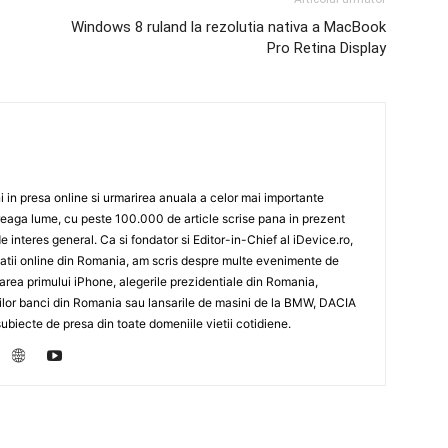
Windows 8 ruland la rezolutia nativa a MacBook
Pro Retina Display
 in presa online si urmarirea anuala a celor mai importante
eaga lume, cu peste 100.000 de article scrise pana in prezent
de interes general. Ca si fondator si Editor-in-Chief al iDevice.ro,
icatii online din Romania, am scris despre multe evenimente de
sarea primului iPhone, alegerile prezidentiale din Romania,
rilor banci din Romania sau lansarile de masini de la BMW, DACIA
biecte de presa din toate domeniile vietii cotidiene.