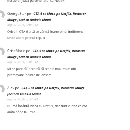
mă deranjează parteneriatul cu Netflix.
GeorgeStar
pe
GTA 6 se Muta pe Netflix, Rockstar
Mulge Jocul cu Ambele Maini
aug. 6, 2026, 6:05 PM
Oricum GTA 6 o să se vândă foarte bine, indiferent
unde apare primul clip. :)
CristiMarin
pe
GTA 6 se Muta pe Netflix, Rockstar
Mulge Jocul cu Ambele Maini
aug. 6, 2026, 6:01 PM
Mi se pare că încearcă să scoată maximum din
promovare înainte de lansare.
Alex
pe
GTA 6 se Muta pe Netflix, Rockstar Mulge
Jocul cu Ambele Maini
aug. 6, 2026, 5:57 PM
Nu mă încântă ideea cu Netflix, dar sunt curios ce vor
arăta până la urmă...