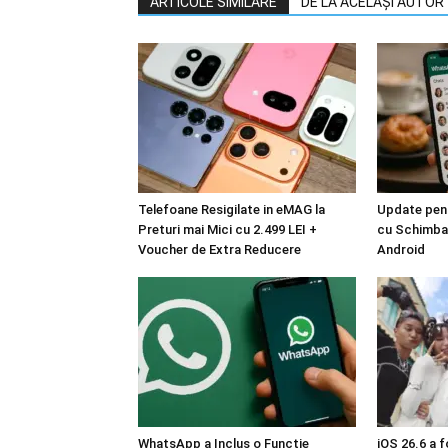
ARTICOLE SIMILARE
DE LA ACELAȘI AUTOR
Telefoane Resigilate in eMAG la
Update pen
Preturi mai Mici cu 2.499 LEI +
cu Schimbar
Voucher de Extra Reducere
Android
WhatsApp a Inclus o Funcție
iOS 26.6 a 