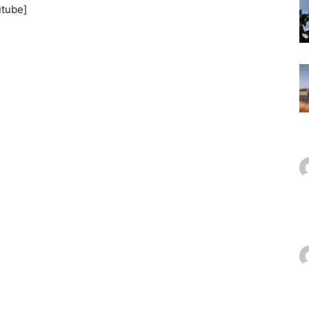
utube]