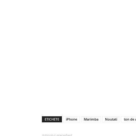
ETICHETE
iPhone
Marimba
Noutati
ton de 
Articolul precedent