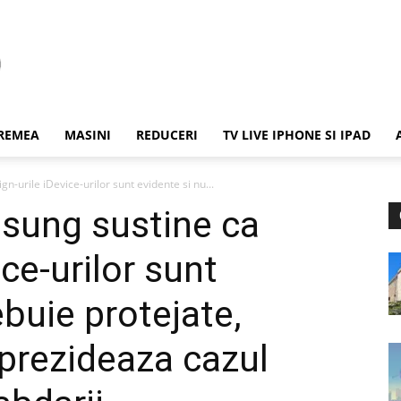
REMEA
MASINI
REDUCERI
TV LIVE IPHONE SI IPAD
n-urile iDevice-urilor sunt evidente si nu...
sung sustine ca
ice-urilor sunt
ebuie protejate,
 prezideaza cazul