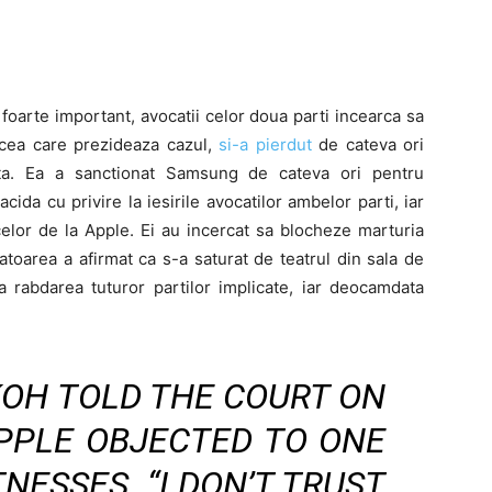
oarte important, avocatii celor doua parti incearca sa
 cea care prezideaza cazul,
si-a pierdut
de cateva ori
ata. Ea a sanctionat Samsung de cateva ori pentru
cida cu privire la iesirile avocatilor ambelor parti, iar
celor de la Apple. Ei au incercat sa blocheze marturia
oarea a afirmat ca s-a saturat de teatrul din sala de
a rabdarea tuturor partilor implicate, iar deocamdata
 KOH TOLD THE COURT ON
PPLE OBJECTED TO ONE
NESSES. “I DON’T TRUST