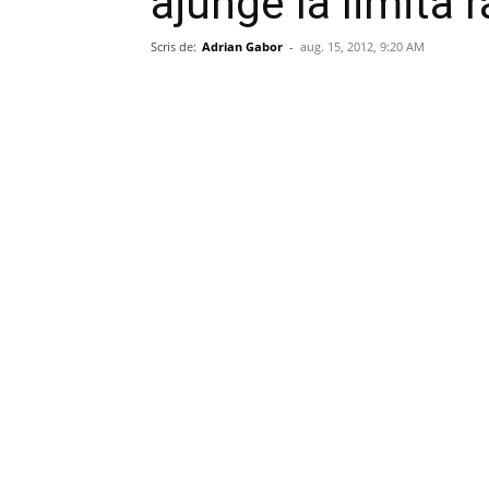
ajunge la limita r
Scris de:
Adrian Gabor
-
aug. 15, 2012, 9:20 AM