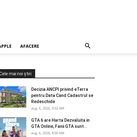
APPLE
AFACERE
Cele mai noi știri
Decizia ANCPI privind eTerra
pentru Data Cand Cadastrul se
Redeschide
aug. 6, 2026, 9:02 AM
GTA 6 are Harta Dezvaluita in
GTA Online, Fanii GTA sunt...
aug. 6, 2026, 8:00 AM