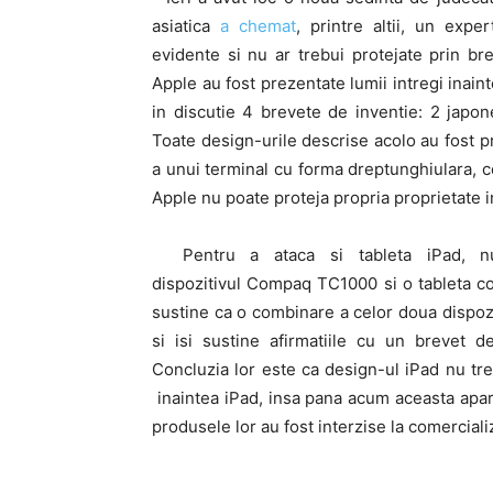
asiatica
a chemat
, printre altii, un expe
evidente si nu ar trebui protejate prin br
Apple au fost prezentate lumii intregi inain
in discutie 4 brevete de inventie: 2 japo
Toate design-urile descrise acolo au fost p
a unui terminal cu forma dreptunghiulara, c
Apple nu poate proteja propria proprietate 
Pentru a ataca si tableta iPad, nu
dispozitivul Compaq TC1000 si o tableta c
sustine ca o combinare a celor doua dispozit
si isi sustine afirmatiile cu un brevet 
Concluzia lor este ca design-ul iPad nu tr
inaintea iPad, insa pana acum aceasta apara
produsele lor au fost interzise la comerciali