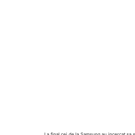
La final cei de la Samsung au incercat sa sp