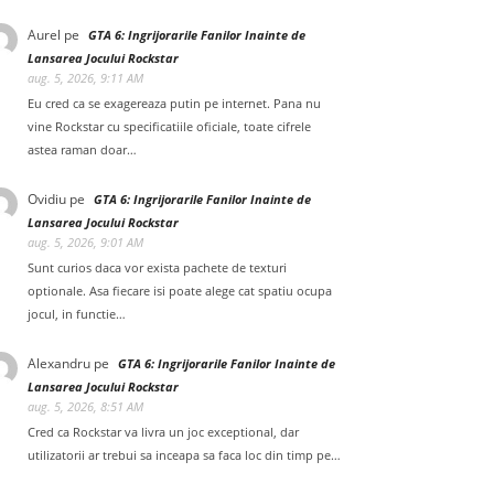
Aurel
pe
GTA 6: Ingrijorarile Fanilor Inainte de
Lansarea Jocului Rockstar
aug. 5, 2026, 9:11 AM
Eu cred ca se exagereaza putin pe internet. Pana nu
vine Rockstar cu specificatiile oficiale, toate cifrele
astea raman doar…
Ovidiu
pe
GTA 6: Ingrijorarile Fanilor Inainte de
Lansarea Jocului Rockstar
aug. 5, 2026, 9:01 AM
Sunt curios daca vor exista pachete de texturi
optionale. Asa fiecare isi poate alege cat spatiu ocupa
jocul, in functie…
Alexandru
pe
GTA 6: Ingrijorarile Fanilor Inainte de
Lansarea Jocului Rockstar
aug. 5, 2026, 8:51 AM
Cred ca Rockstar va livra un joc exceptional, dar
utilizatorii ar trebui sa inceapa sa faca loc din timp pe…