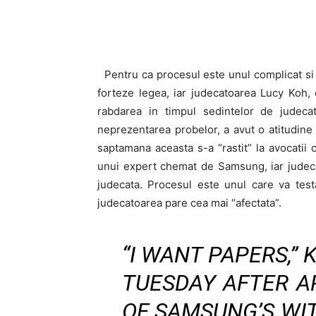
Pentru ca procesul este unul complicat si f
forteze legea, iar judecatoarea Lucy Koh,
rabdarea in timpul sedintelor de judec
neprezentarea probelor, a avut o atitudine a
saptamana aceasta s-a “rastit” la avocatii 
unui expert chemat de Samsung, iar judecat
judecata. Procesul este unul care va test
judecatoarea pare cea mai “afectata”.
“I WANT PAPERS,”
TUESDAY AFTER A
OF SAMSUNG’S WIT