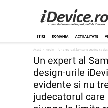
Stiri
de
Ultima
Ora
despre
Romania,
STIRI
ROMANIA
ACTUALITATE
V
Afaceri,
Tehnologie,
Economie,
Acasă
Apple
Un expert al Samsung sustine ca desig
Stiinta
Un expert al Sam
–
iDevice.ro
design-urile iDev
evidente si nu tr
judecatorul care