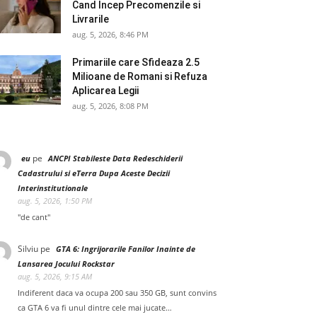
Cand Incep Precomenzile si
Livrarile
aug. 5, 2026, 8:46 PM
Primariile care Sfideaza 2.5
Milioane de Romani si Refuza
Aplicarea Legii
aug. 5, 2026, 8:08 PM
pe
eu
ANCPI Stabileste Data Redeschiderii
Cadastrului si eTerra Dupa Aceste Decizii
Interinstitutionale
aug. 5, 2026, 1:50 PM
"de cant"
Silviu
pe
GTA 6: Ingrijorarile Fanilor Inainte de
Lansarea Jocului Rockstar
aug. 5, 2026, 9:15 AM
Indiferent daca va ocupa 200 sau 350 GB, sunt convins
ca GTA 6 va fi unul dintre cele mai jucate…