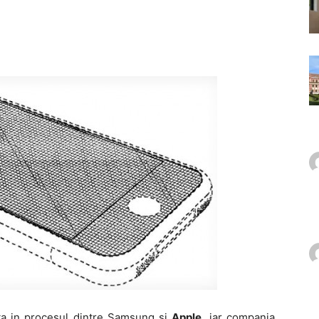
ta in procesul dintre Samsung si
Apple
, iar compania