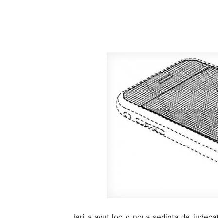
Ieri a avut loc o noua sedinta de judeca