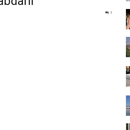
abdarii
3