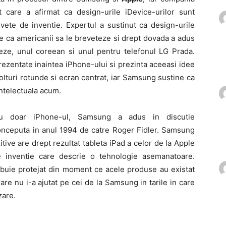
rt care a afirmat ca design-urile iDevice-urilor sunt
evete de inventie. Expertul a sustinut ca design-urile
te ca americanii sa le breveteze si drept dovada a adus
neze, unul coreean si unul pentru telefonul LG Prada.
rezentate inaintea iPhone-ului si prezinta aceeasi idee
olturi rotunde si ecran centrat, iar Samsung sustine ca
intelectuala acum.
 doar iPhone-ul, Samsung a adus in discutie
onceputa in anul 1994 de catre Roger Fidler. Samsung
ive are drept rezultat tableta iPad a celor de la Apple
de inventie care descrie o tehnologie asemanatoare.
ebuie protejat din moment ce acele produse au existat
re nu i-a ajutat pe cei de la Samsung in tarile in care
zare.