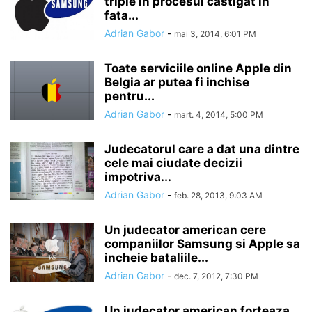
triple in procesul castigat in
fata...
Adrian Gabor
-
mai 3, 2014, 6:01 PM
Toate serviciile online Apple din
Belgia ar putea fi inchise
pentru...
Adrian Gabor
-
mart. 4, 2014, 5:00 PM
Judecatorul care a dat una dintre
cele mai ciudate decizii
impotriva...
Adrian Gabor
-
feb. 28, 2013, 9:03 AM
Un judecator american cere
companiilor Samsung si Apple sa
incheie bataliile...
Adrian Gabor
-
dec. 7, 2012, 7:30 PM
Un judecator american forteaza