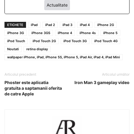
Actualitate
ETICHETE
iPad
iPad 2
iPad 3
iPad 4
iPhone 2G
iPhone 3G
iPhone 3GS
iPhone 4
iPhone 4s
iPhone 5
iPod Touch
iPod Touch 2G
iPod Touch 3G
iPod Touch 4G
Noutati
retina display
wallpaper iPhone, iPad, iPhone 5S, iPhone 5, iPad Air, iPad 4, iPad Mini
Articolul precedent
Articolul următor
Phoster este aplicatia
Iron Man 3 gameplay video
gratuita a saptamanii oferita
de catre Apple