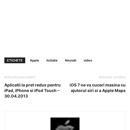
ETICHETE
Apple
licitatie
Noutati
video
Articolul precedent
Articolul următor
Aplicatii la pret redus pentru
iOS 7 ne va cuceri masina cu
iPad, iPhone si iPod Touch –
ajutorul siri si a Apple Maps
30.04.2013