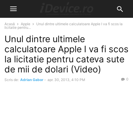
Acasă
Apple
Unul dintre ultimele calculatoare Apple I va fi scos la
licitatie pentru...
Unul dintre ultimele
calculatoare Apple I va fi scos
la licitatie pentru cateva sute
de mii de dolari (Video)
0
Scris de:
Adrian Gabor
-
apr. 30, 2013, 4:10 PM