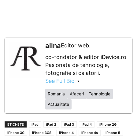
alina
Editor web.
co-fondator & editor iDevice.ro
Pasionata de tehnologie,
fotografie si calatorii.
See Full Bio
Romania
Afaceri
Tehnologie
Actualitate
ETICHETE
iPad
iPad 2
iPad 3
iPad 4
iPhone 2G
iPhone 3G
iPhone 3GS
iPhone 4
iPhone 4s
iPhone 5