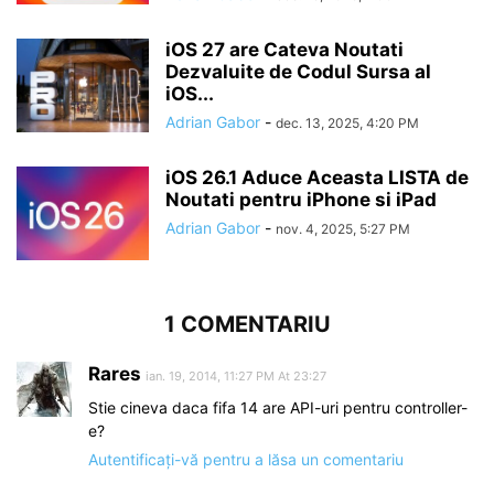
iOS 27 are Cateva Noutati
Dezvaluite de Codul Sursa al
iOS...
Adrian Gabor
-
dec. 13, 2025, 4:20 PM
iOS 26.1 Aduce Aceasta LISTA de
Noutati pentru iPhone si iPad
Adrian Gabor
-
nov. 4, 2025, 5:27 PM
1 COMENTARIU
Rares
ian. 19, 2014, 11:27 PM At 23:27
Stie cineva daca fifa 14 are API-uri pentru controller-
e?
Autentificați-vă pentru a lăsa un comentariu