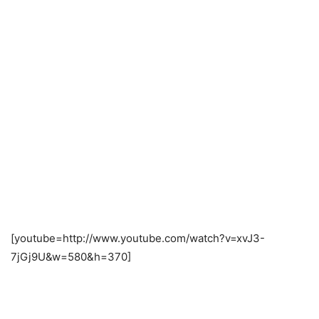
[youtube=http://www.youtube.com/watch?v=xvJ3-
7jGj9U&w=580&h=370]