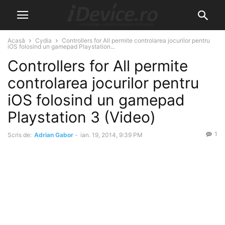
Acasă
Cydia
Controllers for All permite controlarea jocurilor pentru
iOS folosind un gamepad Playstation...
Controllers for All permite
controlarea jocurilor pentru
iOS folosind un gamepad
Playstation 3 (Video)
1
Scris de:
Adrian Gabor
-
ian. 19, 2014, 9:39 PM