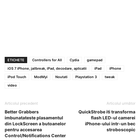
ETICHETE
Controllers for All
Cydia
gamepad
iOS 7 iPhone, jailbreak, iPad, decodare, aplicatii
iPad
iPhone
iPod Touch
ModMyi
Noutati
Playstation 3
tweak
video
Articolul precedent
Articolul următor
Better Grabbers
QuickStrobe iti transforma
imbunatateste plasamentul
flash LED-ul camerei
din LockScreen a butoanelor
iPhone-ului intr-un bec
pentru accesarea
stroboscopic
Control/Notifications Center