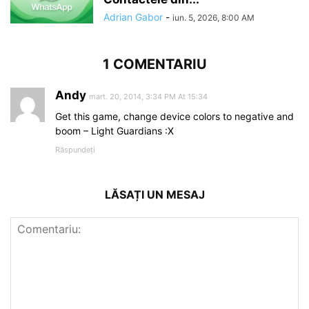
Adrian Gabor
-
iun. 5, 2026, 8:00 AM
1 COMENTARIU
Andy
mart. 20, 2014, 3:34 PM At 15:34
Get this game, change device colors to negative and
boom – Light Guardians :X
Răspundeți
LĂSAȚI UN MESAJ