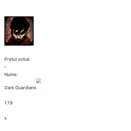
Pretul initial:
–
Nume:
Dark Guardians
1.79
s