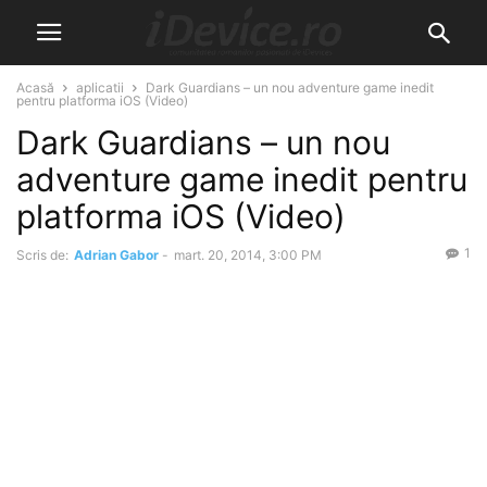
Acasă
aplicatii
Dark Guardians – un nou adventure game inedit
pentru platforma iOS (Video)
Dark Guardians – un nou
adventure game inedit pentru
platforma iOS (Video)
1
Scris de:
Adrian Gabor
-
mart. 20, 2014, 3:00 PM