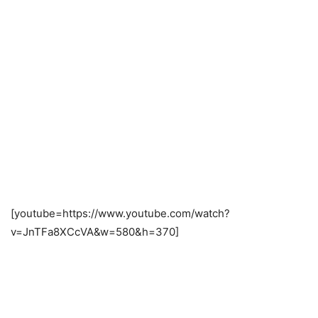
[youtube=https://www.youtube.com/watch?
v=JnTFa8XCcVA&w=580&h=370]