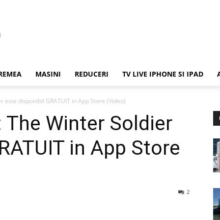
REMEA
MASINI
REDUCERI
TV LIVE IPHONE SI IPAD
r este disponibil GRATUIT in App Store (Video)
 The Winter Soldier
GRATUIT in App Store
2