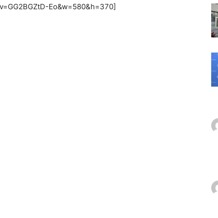
ch?v=GG2BGZtD-Eo&w=580&h=370]