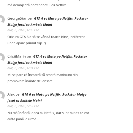
mă deranjează parteneriatul cu Netflix.
GeorgeStar
pe
GTA 6 se Muta pe Netflix, Rockstar
Mulge Jocul cu Ambele Maini
aug. 6, 2026, 6:05 PM
Oricum GTA 6 o să se vândă foarte bine, indiferent
unde apare primul clip. :)
CristiMarin
pe
GTA 6 se Muta pe Netflix, Rockstar
Mulge Jocul cu Ambele Maini
aug. 6, 2026, 6:01 PM
Mi se pare că încearcă să scoată maximum din
promovare înainte de lansare.
Alex
pe
GTA 6 se Muta pe Netflix, Rockstar Mulge
Jocul cu Ambele Maini
aug. 6, 2026, 5:57 PM
Nu mă încântă ideea cu Netflix, dar sunt curios ce vor
arăta până la urmă...