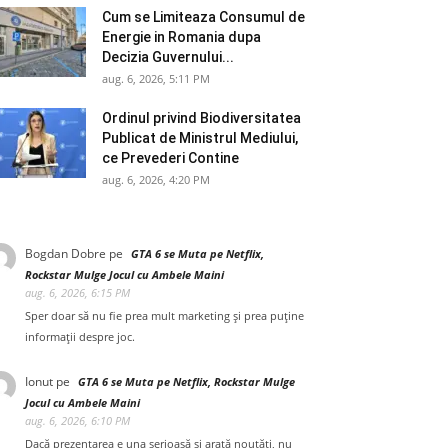
Cum se Limiteaza Consumul de
Energie in Romania dupa
Decizia Guvernului...
aug. 6, 2026, 5:11 PM
Ordinul privind Biodiversitatea
Publicat de Ministrul Mediului,
ce Prevederi Contine
aug. 6, 2026, 4:20 PM
Bogdan Dobre
pe
GTA 6 se Muta pe Netflix,
Rockstar Mulge Jocul cu Ambele Maini
aug. 6, 2026, 6:15 PM
Sper doar să nu fie prea mult marketing și prea puține
informații despre joc.
Ionut
pe
GTA 6 se Muta pe Netflix, Rockstar Mulge
Jocul cu Ambele Maini
aug. 6, 2026, 6:10 PM
Dacă prezentarea e una serioasă și arată noutăți, nu