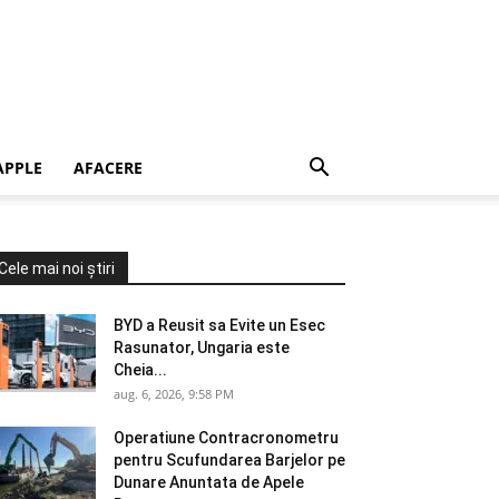
APPLE
AFACERE
Cele mai noi știri
BYD a Reusit sa Evite un Esec
Rasunator, Ungaria este
Cheia...
aug. 6, 2026, 9:58 PM
Operatiune Contracronometru
pentru Scufundarea Barjelor pe
Dunare Anuntata de Apele