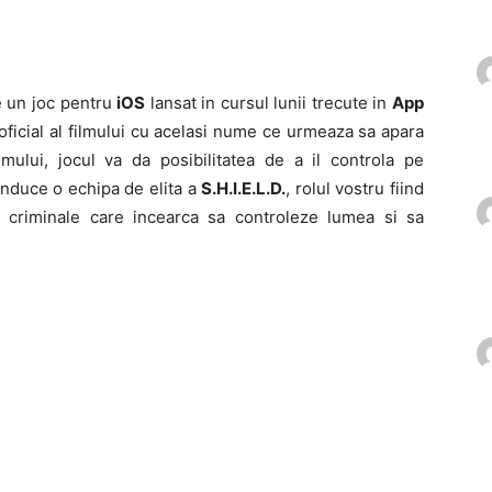
 un joc pentru
iOS
lansat in cursul lunii trecute in
App
l oficial al filmului cu acelasi nume ce urmeaza sa apara
lmului, jocul va da posibilitatea de a il controla pe
nduce o echipa de elita a
S.H.I.E.L.D.
, rolul vostru fiind
 criminale care incearca sa controleze lumea si sa