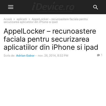
Acasă
aplicatii
AppelLocker – recunoastere faciala pentru
securizarea aplicatiilor din iPhone si ipad
AppelLocker – recunoastere
faciala pentru securizarea
aplicatiilor din iPhone si ipad
1
Scris de:
Adrian Gabor
-
nov. 26, 2014, 8:32 PM