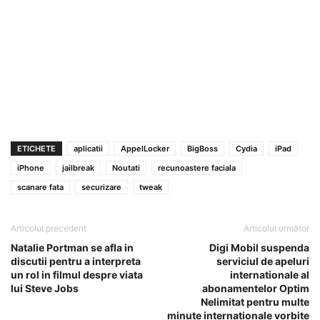
ETICHETE
aplicatii
AppelLocker
BigBoss
Cydia
iPad
iPhone
jailbreak
Noutati
recunoastere faciala
scanare fata
securizare
tweak
Articolul precedent
Articolul următor
Natalie Portman se afla in
Digi Mobil suspenda
discutii pentru a interpreta
serviciul de apeluri
un rol in filmul despre viata
internationale al
lui Steve Jobs
abonamentelor Optim
Nelimitat pentru multe
minute internationale vorbite