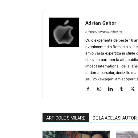
Adrian Gabor
https://www.idevice.ro
Cu o experienta de peste 16 ani
evenimente din Romania si intr
am o vasta expertiza in stirile 
dar si ca partener la alte publ
impact international, de la lan
caderea burselor, deciziile ma
sau Volkswagen, am acoperit su
ARTICOLE SIMILARE
DE LA ACELAȘI AUTOR