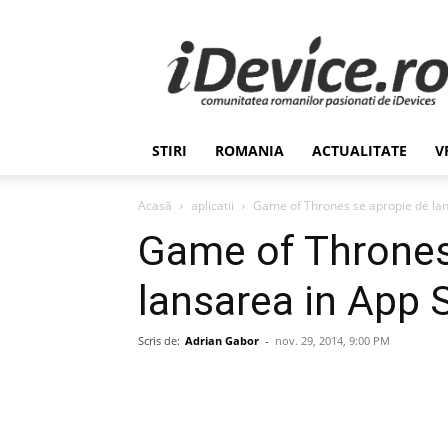
Stiri
de
Ultima
Ora
despre
Romania,
STIRI
ROMANIA
ACTUALITATE
V
Afaceri,
Tehnologie,
Economie,
Acasă
aplicatii
Game of Thrones se apropie de lan
Stiinta
Game of Thrones
–
iDevice.ro
lansarea in App 
Scris de:
Adrian Gabor
-
nov. 29, 2014, 9:00 PM