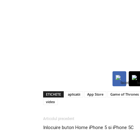
ETICHETE
aplicatii
App Store
Game of Thrones
video
Articolul precedent
Inlocuire buton Home iPhone 5 si iPhone 5C