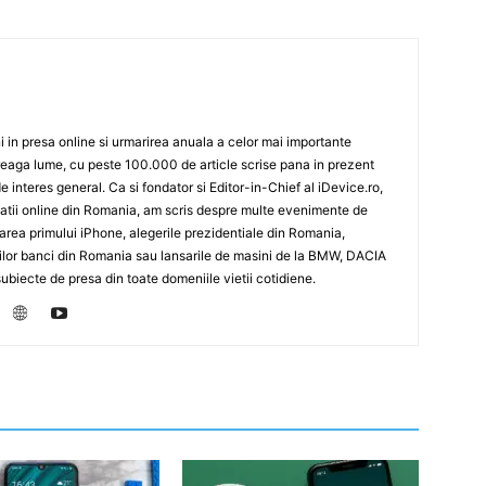
 in presa online si urmarirea anuala a celor mai importante
eaga lume, cu peste 100.000 de article scrise pana in prezent
de interes general. Ca si fondator si Editor-in-Chief al iDevice.ro,
icatii online din Romania, am scris despre multe evenimente de
sarea primului iPhone, alegerile prezidentiale din Romania,
rilor banci din Romania sau lansarile de masini de la BMW, DACIA
biecte de presa din toate domeniile vietii cotidiene.