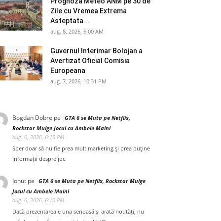
Prognoza Meteo ANM pe 30 de
Zile cu Vremea Extrema
Asteptata...
aug. 8, 2026, 6:00 AM
Guvernul Interimar Bolojan a
Avertizat Oficial Comisia
Europeana
aug. 7, 2026, 10:31 PM
Bogdan Dobre
pe
GTA 6 se Muta pe Netflix,
Rockstar Mulge Jocul cu Ambele Maini
aug. 6, 2026, 6:15 PM
Sper doar să nu fie prea mult marketing și prea puține
informații despre joc.
Ionut
pe
GTA 6 se Muta pe Netflix, Rockstar Mulge
Jocul cu Ambele Maini
aug. 6, 2026, 6:10 PM
Dacă prezentarea e una serioasă și arată noutăți, nu