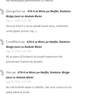
mă deranjează parteneriatul cu Netflix.
GeorgeStar
pe
GTA 6 se Muta pe Netflix, Rockstar
Mulge Jocul cu Ambele Maini
aug. 6, 2026, 6:05 PM
Oricum GTA 6 o să se vândă foarte bine, indiferent
unde apare primul clip. :)
CristiMarin
pe
GTA 6 se Muta pe Netflix, Rockstar
Mulge Jocul cu Ambele Maini
aug. 6, 2026, 6:01 PM
Mi se pare că încearcă să scoată maximum din
promovare înainte de lansare.
Alex
pe
GTA 6 se Muta pe Netflix, Rockstar Mulge
Jocul cu Ambele Maini
aug. 6, 2026, 5:57 PM
Nu mă încântă ideea cu Netflix, dar sunt curios ce vor
arăta până la urmă...