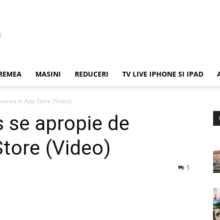
REMEA
MASINI
REDUCERI
TV LIVE IPHONE SI IPAD
sarea in App Store (Video)
 se apropie de
Store (Video)
5