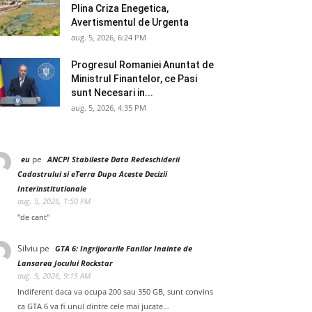
Plina Criza Enegetica,
Avertismentul de Urgenta
aug. 5, 2026, 6:24 PM
Progresul Romaniei Anuntat de
Ministrul Finantelor, ce Pasi
sunt Necesari in...
aug. 5, 2026, 4:35 PM
pe
eu
ANCPI Stabileste Data Redeschiderii
Cadastrului si eTerra Dupa Aceste Decizii
Interinstitutionale
aug. 5, 2026, 1:50 PM
"de cant"
Silviu
pe
GTA 6: Ingrijorarile Fanilor Inainte de
Lansarea Jocului Rockstar
aug. 5, 2026, 9:15 AM
Indiferent daca va ocupa 200 sau 350 GB, sunt convins
ca GTA 6 va fi unul dintre cele mai jucate…