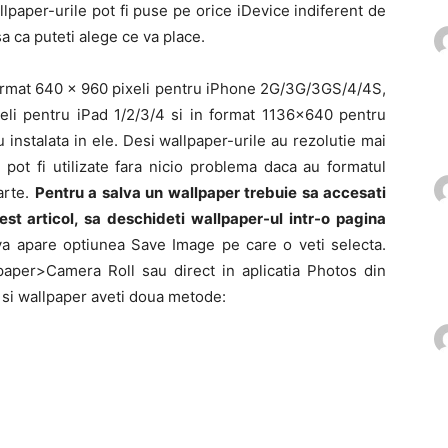
llpaper-urile pot fi puse pe orice iDevice indiferent de
a ca puteti alege ce va place.
format 640 x 960 pixeli pentru iPhone 2G/3G/3GS/4/4S,
i pentru iPad 1/2/3/4 si in format 1136×640 pentru
instalata in ele. Desi wallpaper-urile au rezolutie mai
 pot fi utilizate fara nicio problema daca au formatul
arte.
Pentru a salva un wallpaper trebuie sa accesati
est articol, sa deschideti wallpaper-ul intr-o pagina
va apare optiunea Save Image pe care o veti selecta.
lpaper>Camera Roll sau direct in aplicatia Photos din
a si wallpaper aveti doua metode: