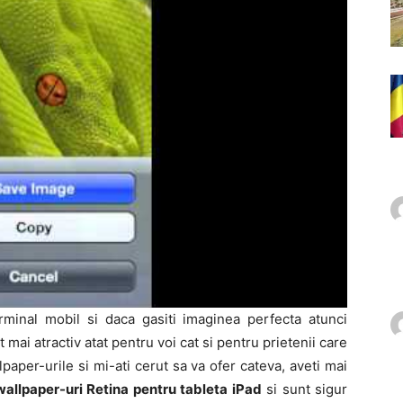
rminal mobil si daca gasiti imaginea perfecta atunci
t mai atractiv atat pentru voi cat si pentru prietenii care
lpaper-urile si mi-ati cerut sa va ofer cateva, aveti mai
allpaper-uri Retina pentru tableta iPad
si sunt sigur