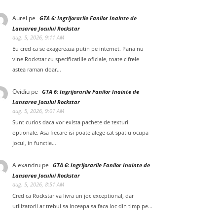
Aurel
pe
GTA 6: Ingrijorarile Fanilor Inainte de
Lansarea Jocului Rockstar
aug. 5, 2026, 9:11 AM
Eu cred ca se exagereaza putin pe internet. Pana nu
vine Rockstar cu specificatiile oficiale, toate cifrele
astea raman doar…
Ovidiu
pe
GTA 6: Ingrijorarile Fanilor Inainte de
Lansarea Jocului Rockstar
aug. 5, 2026, 9:01 AM
Sunt curios daca vor exista pachete de texturi
optionale. Asa fiecare isi poate alege cat spatiu ocupa
jocul, in functie…
Alexandru
pe
GTA 6: Ingrijorarile Fanilor Inainte de
Lansarea Jocului Rockstar
aug. 5, 2026, 8:51 AM
Cred ca Rockstar va livra un joc exceptional, dar
utilizatorii ar trebui sa inceapa sa faca loc din timp pe…