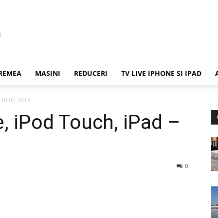
REMEA
MASINI
REDUCERI
TV LIVE IPHONE SI IPAD
– 18.02.2015
, iPod Touch, iPad –
0