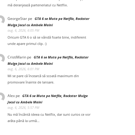
mă deranjează parteneriatul cu Netflix.
GeorgeStar
pe
GTA 6 se Muta pe Netflix, Rockstar
Mulge Jocul cu Ambele Maini
aug. 6, 2026, 6:05 PM
Oricum GTA 6 o să se vândă foarte bine, indiferent
unde apare primul clip. :)
CristiMarin
pe
GTA 6 se Muta pe Netflix, Rockstar
Mulge Jocul cu Ambele Maini
aug. 6, 2026, 6:01 PM
Mi se pare că încearcă să scoată maximum din
promovare înainte de lansare.
Alex
pe
GTA 6 se Muta pe Netflix, Rockstar Mulge
Jocul cu Ambele Maini
aug. 6, 2026, 5:57 PM
Nu mă încântă ideea cu Netflix, dar sunt curios ce vor
arăta până la urmă...