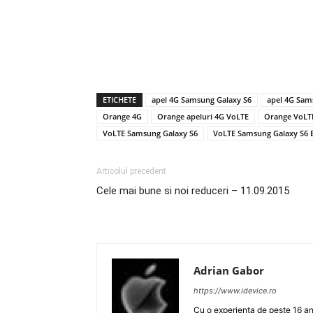
ETICHETE
apel 4G Samsung Galaxy S6
apel 4G Sam
Orange 4G
Orange apeluri 4G VoLTE
Orange VoLT
VoLTE Samsung Galaxy S6
VoLTE Samsung Galaxy S6 
Articolul precedent
Cele mai bune si noi reduceri – 11.09.2015
Adrian Gabor
https://www.idevice.ro
Cu o experienta de peste 16 ani