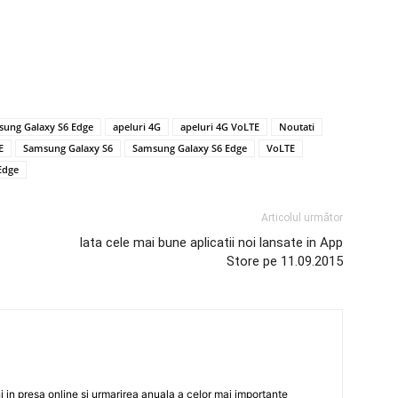
sung Galaxy S6 Edge
apeluri 4G
apeluri 4G VoLTE
Noutati
E
Samsung Galaxy S6
Samsung Galaxy S6 Edge
VoLTE
Edge
Articolul următor
Iata cele mai bune aplicatii noi lansate in App
Store pe 11.09.2015
 in presa online si urmarirea anuala a celor mai importante