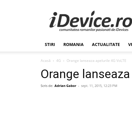
Stiri
de
Ultima
Ora
despre
Romania,
STIRI
ROMANIA
ACTUALITATE
V
Afaceri,
Tehnologie,
Economie,
Acasă
4G
Orange lanseaza apelurile 4G VoLTE
Stiinta
Orange lanseaza 
–
iDevice.ro
Scris de:
Adrian Gabor
-
sept. 11, 2015, 12:23 PM