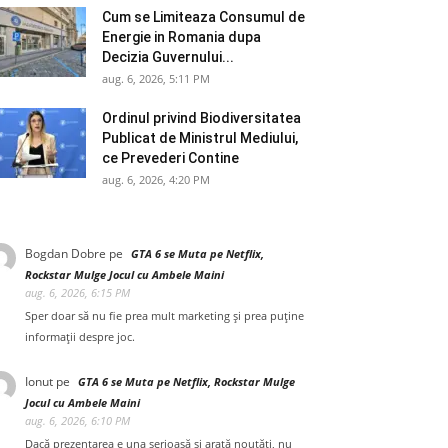
Cum se Limiteaza Consumul de
Energie in Romania dupa
Decizia Guvernului...
aug. 6, 2026, 5:11 PM
Ordinul privind Biodiversitatea
Publicat de Ministrul Mediului,
ce Prevederi Contine
aug. 6, 2026, 4:20 PM
Bogdan Dobre
pe
GTA 6 se Muta pe Netflix,
Rockstar Mulge Jocul cu Ambele Maini
aug. 6, 2026, 6:15 PM
Sper doar să nu fie prea mult marketing și prea puține
informații despre joc.
Ionut
pe
GTA 6 se Muta pe Netflix, Rockstar Mulge
Jocul cu Ambele Maini
aug. 6, 2026, 6:10 PM
Dacă prezentarea e una serioasă și arată noutăți, nu