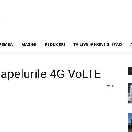
REMEA
MASINI
REDUCERI
TV LIVE IPHONE SI IPAD
apelurile 4G VoLTE
6