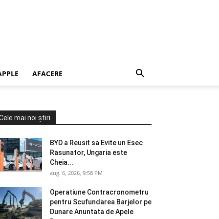
APPLE
AFACERE
Cele mai noi știri
BYD a Reusit sa Evite un Esec
Rasunator, Ungaria este
Cheia...
aug. 6, 2026, 9:58 PM
Operatiune Contracronometru
pentru Scufundarea Barjelor pe
Dunare Anuntata de Apele