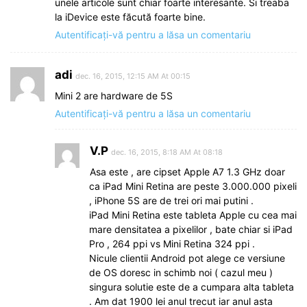
unele articole sunt chiar foarte interesante. Si treaba
la iDevice este făcută foarte bine.
Autentificați-vă pentru a lăsa un comentariu
adi
dec. 16, 2015, 12:15 AM At 00:15
Mini 2 are hardware de 5S
Autentificați-vă pentru a lăsa un comentariu
V.P
dec. 16, 2015, 8:18 AM At 08:18
Asa este , are cipset Apple A7 1.3 GHz doar
ca iPad Mini Retina are peste 3.000.000 pixeli
, iPhone 5S are de trei ori mai putini .
iPad Mini Retina este tableta Apple cu cea mai
mare densitatea a pixelilor , bate chiar si iPad
Pro , 264 ppi vs Mini Retina 324 ppi .
Nicule clientii Android pot alege ce versiune
de OS doresc in schimb noi ( cazul meu )
singura solutie este de a cumpara alta tableta
. Am dat 1900 lei anul trecut iar anul asta