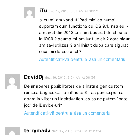
iTu
dec. 17, 2015, 8:59 AM At 08:59
si eu mi-am vandut iPad mini ca numai
suportam cum functiona cu iOS 9.1, insa eu l-
am avut din 2013…m-am bucurat de el pana
la iOS9 ? acuma mi-am luat un air 2 care sigur
am sa-l utilizez 3 ani linistit dupa care sigurat
o sa imi doresc altul ?
Autentificați-vă pentru a lăsa un comentariu
DavidDj
dec. 16, 2015, 8:54 AM At 08:54
De ar aparea posibilitatea de a instala gen custom
rom..sa bag ios5..si pe iPhone 6 l-as pune..sper sa
apara in viitor un Hacktivation..ca sa ne putem “bate
joc” de iDevice-uri?
Autentificați-vă pentru a lăsa un comentariu
terrymada
dec. 16, 2015, 7:24 PM At 19:24