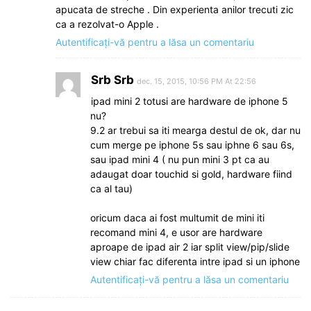
apucata de streche . Din experienta anilor trecuti zic
ca a rezolvat-o Apple .
Autentificați-vă pentru a lăsa un comentariu
Srb Srb
dec. 15, 2015, 10:56 PM At 22:56
ipad mini 2 totusi are hardware de iphone 5
nu?
9.2 ar trebui sa iti mearga destul de ok, dar nu
cum merge pe iphone 5s sau iphne 6 sau 6s,
sau ipad mini 4 ( nu pun mini 3 pt ca au
adaugat doar touchid si gold, hardware fiind
ca al tau)
oricum daca ai fost multumit de mini iti
recomand mini 4, e usor are hardware
aproape de ipad air 2 iar split view/pip/slide
view chiar fac diferenta intre ipad si un iphone
Autentificați-vă pentru a lăsa un comentariu