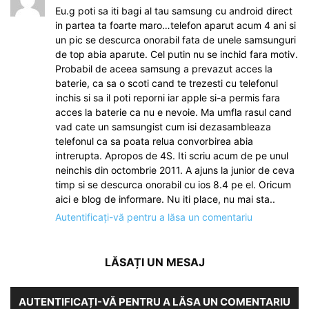
Eu.g poti sa iti bagi al tau samsung cu android direct
in partea ta foarte maro…telefon aparut acum 4 ani si
un pic se descurca onorabil fata de unele samsunguri
de top abia aparute. Cel putin nu se inchid fara motiv.
Probabil de aceea samsung a prevazut acces la
baterie, ca sa o scoti cand te trezesti cu telefonul
inchis si sa il poti reporni iar apple si-a permis fara
acces la baterie ca nu e nevoie. Ma umfla rasul cand
vad cate un samsungist cum isi dezasambleaza
telefonul ca sa poata relua convorbirea abia
intrerupta. Apropos de 4S. Iti scriu acum de pe unul
neinchis din octombrie 2011. A ajuns la junior de ceva
timp si se descurca onorabil cu ios 8.4 pe el. Oricum
aici e blog de informare. Nu iti place, nu mai sta..
Autentificați-vă pentru a lăsa un comentariu
LĂSAȚI UN MESAJ
AUTENTIFICAȚI-VĂ PENTRU A LĂSA UN COMENTARIU