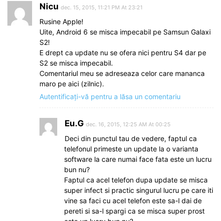
Nicu
dec. 15, 2015, 11:21 PM At 23:21
Rusine Apple!
Uite, Android 6 se misca impecabil pe Samsun Galaxi
S2!
E drept ca update nu se ofera nici pentru S4 dar pe
S2 se misca impecabil.
Comentariul meu se adreseaza celor care mananca
maro pe aici (zilnic).
Autentificați-vă pentru a lăsa un comentariu
Eu.G
dec. 16, 2015, 12:25 AM At 00:25
Deci din punctul tau de vedere, faptul ca
telefonul primeste un update la o varianta
software la care numai face fata este un lucru
bun nu?
Faptul ca acel telefon dupa update se misca
super infect si practic singurul lucru pe care iti
vine sa faci cu acel telefon este sa-l dai de
pereti si sa-l spargi ca se misca super prost