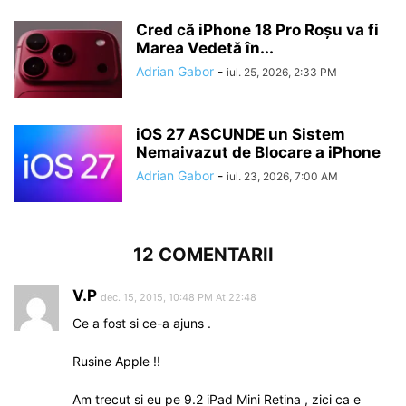
Cred că iPhone 18 Pro Roșu va fi
Marea Vedetă în...
Adrian Gabor
-
iul. 25, 2026, 2:33 PM
iOS 27 ASCUNDE un Sistem
Nemaivazut de Blocare a iPhone
Adrian Gabor
-
iul. 23, 2026, 7:00 AM
12 COMENTARII
V.P
dec. 15, 2015, 10:48 PM At 22:48
Ce a fost si ce-a ajuns .
Rusine Apple !!
Am trecut si eu pe 9.2 iPad Mini Retina , zici ca e