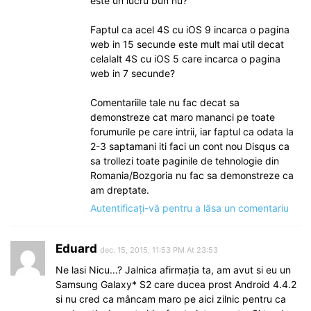
este un lucru bun nu?
Faptul ca acel 4S cu iOS 9 incarca o pagina
web in 15 secunde este mult mai util decat
celalalt 4S cu iOS 5 care incarca o pagina
web in 7 secunde?
Comentariile tale nu fac decat sa
demonstreze cat maro mananci pe toate
forumurile pe care intrii, iar faptul ca odata la
2-3 saptamani iti faci un cont nou Disqus ca
sa trollezi toate paginile de tehnologie din
Romania/Bozgoria nu fac sa demonstreze ca
am dreptate.
Autentificați-vă pentru a lăsa un comentariu
Eduard
dec. 15, 2015, 11:53 PM At 23:53
Ne lasi Nicu…? Jalnica afirmația ta, am avut si eu un
Samsung Galaxy* S2 care ducea prost Android 4.4.2
si nu cred ca mâncam maro pe aici zilnic pentru ca