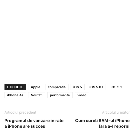
ETICHETE
Apple
comparatie
iOS 5
iOS 5.0.1
iOS 9.2
iPhone 4s
Noutati
performante
video
Articolul precedent
Articolul următor
Programul de vanzare in rate
Cum cureti RAM-ul iPhone
a iPhone are succes
fara a-l reporni