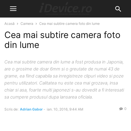
Acasă
Camera
Cea mai subtire camera foto din lume
Cea mai subtire camera foto
din lume
Cea mai subtire camera din lume a fost produsa in Japonia,
are o grosime de doar 6mm si o greutate de numai 43 de
grame, ea fiind capabila sa inregistreze clipuri video si poze
pentru utilizatori. Calitatea nu este cea mai grozava, insa
chiar si asa, foarte multi japonezi s-au dovedit a fi interesati
sa cumpere produsul dupa lansarea oficiala.
0
Scris de:
Adrian Gabor
-
ian. 10, 2016, 9:44 AM