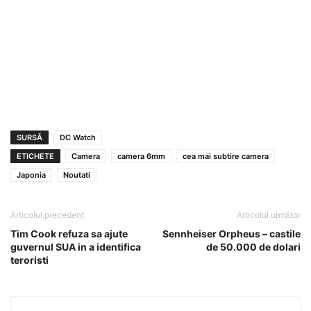
SURSĂ
DC Watch
ETICHETE
Camera
camera 6mm
cea mai subtire camera
Japonia
Noutati
Articolul precedent
Articolul următor
Tim Cook refuza sa ajute
Sennheiser Orpheus – castile
guvernul SUA in a identifica
de 50.000 de dolari
teroristi