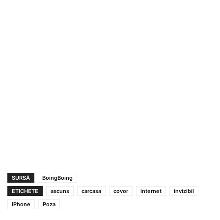
SURSĂ
BoingBoing
ETICHETE
ascuns
carcasa
covor
internet
invizibil
iPhone
Poza