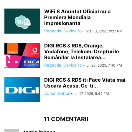
WiFi 8 Anuntat Oficial cu o
Premiera Mondiala
Impresionanta
Redactia iDevice.ro
-
oct. 13, 2025, 9:27 PM
DIGI RCS & RDS, Orange,
Vodafone, Telekom: Drepturile
Românilor la Instalarea...
Redactia iDevice.ro
-
iul. 20, 2025, 7:40 PM
DIGI RCS & RDS iti Face Viata mai
Usoara Acasa, Ce-ti...
Adrian Gabor
-
iul. 17, 2025, 5:44 PM
11 COMENTARII