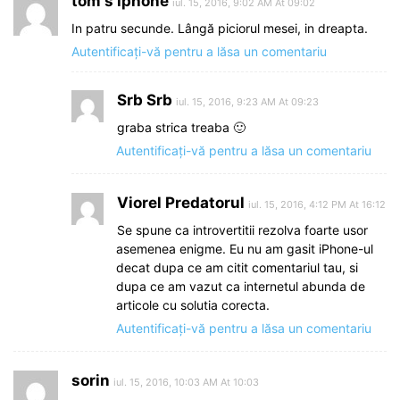
tom's iphone
iul. 15, 2016, 9:02 AM At 09:02
In patru secunde. Lângă piciorul mesei, in dreapta.
Autentificați-vă pentru a lăsa un comentariu
Srb Srb
iul. 15, 2016, 9:23 AM At 09:23
graba strica treaba 🙂
Autentificați-vă pentru a lăsa un comentariu
Viorel Predatorul
iul. 15, 2016, 4:12 PM At 16:12
Se spune ca introvertitii rezolva foarte usor
asemenea enigme. Eu nu am gasit iPhone-ul
decat dupa ce am citit comentariul tau, si
dupa ce am vazut ca internetul abunda de
articole cu solutia corecta.
Autentificați-vă pentru a lăsa un comentariu
sorin
iul. 15, 2016, 10:03 AM At 10:03