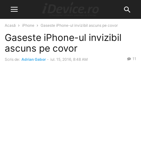
Acasă
iPhone
Gaseste iPhone-ul invizibil ascuns pe covor
Gaseste iPhone-ul invizibil
ascuns pe covor
11
Scris de:
Adrian Gabor
-
iul. 15, 2016, 8:48 AM