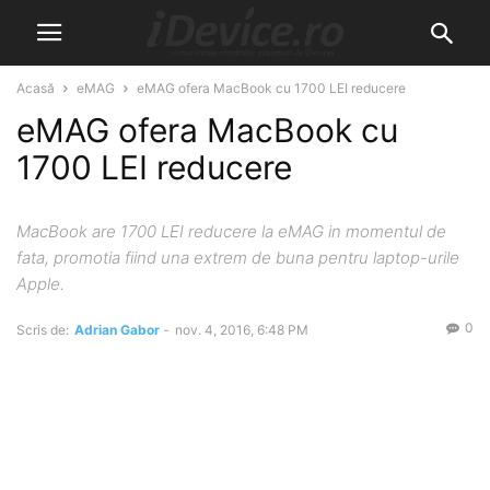
Acasă
eMAG
eMAG ofera MacBook cu 1700 LEI reducere
eMAG ofera MacBook cu
1700 LEI reducere
MacBook are 1700 LEI reducere la eMAG in momentul de
fata, promotia fiind una extrem de buna pentru laptop-urile
Apple.
0
Scris de:
Adrian Gabor
-
nov. 4, 2016, 6:48 PM