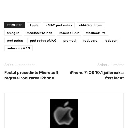
ETICHETE
Apple
eMAG pret redus
eMAG reduceri
emag.ro
MacBook 12 inch
MacBook Air
MacBook Pro
pret redus
pret redus eMAG
promotii
reducere
reduceri
reduceri eMAG
Articolul precedent
Articolul următor
Fostul presedinte Microsoft
iPhone 7 iOS 10.1 jailbreak a
regreta ironizarea iPhone
fost facut