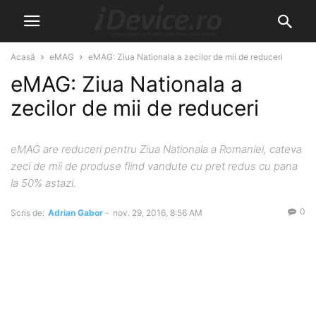
Acasă
eMAG
eMAG: Ziua Nationala a zecilor de mii de reduceri
eMAG: Ziua Nationala a
zecilor de mii de reduceri
eMAG are reduceri pentru Ziua Nationala a Romaniei, cateva
zeci de mii de produse fiind vandute cu pret redus cu pana
la 50% astazi.
0
Scris de:
Adrian Gabor
-
nov. 29, 2016, 8:56 AM