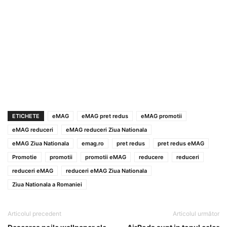
ETICHETE
eMAG
eMAG pret redus
eMAG promotii
eMAG reduceri
eMAG reduceri Ziua Nationala
eMAG Ziua Nationala
emag.ro
pret redus
pret redus eMAG
Promotie
promotii
promotii eMAG
reducere
reduceri
reduceri eMAG
reduceri eMAG Ziua Nationala
Ziua Nationala a Romaniei
Articolul precedent
Articolul următor