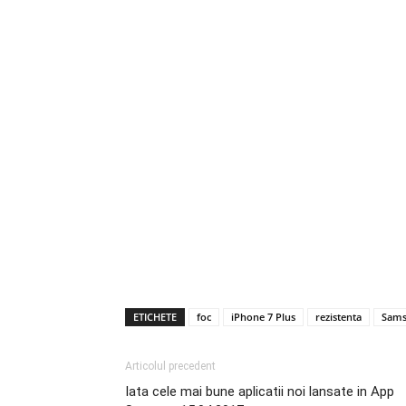
ETICHETE
foc
iPhone 7 Plus
rezistenta
Sam
Articolul precedent
Iata cele mai bune aplicatii noi lansate in App