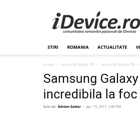
Stiri
de
Ultima
Ora
despre
Romania,
STIRI
ROMANIA
ACTUALITATE
V
Afaceri,
Tehnologie,
Economie,
Acasă
Samsung Galaxy S8
Samsung Galaxy S8 – rez
Stiinta
Samsung Galaxy 
–
iDevice.ro
incredibila la foc
Scris de:
Adrian Gabor
-
apr. 15, 2017, 1:00 PM