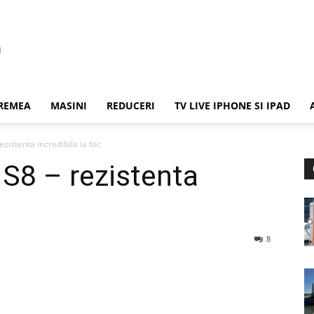
REMEA
MASINI
REDUCERI
TV LIVE IPHONE SI IPAD
istenta incredibila la foc
S8 – rezistenta
8