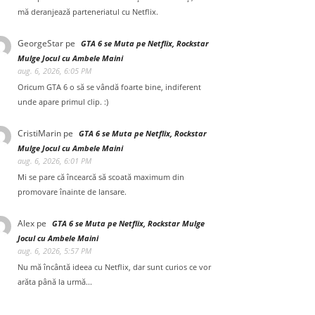
mă deranjează parteneriatul cu Netflix.
GeorgeStar
pe
GTA 6 se Muta pe Netflix, Rockstar
Mulge Jocul cu Ambele Maini
aug. 6, 2026, 6:05 PM
Oricum GTA 6 o să se vândă foarte bine, indiferent
unde apare primul clip. :)
CristiMarin
pe
GTA 6 se Muta pe Netflix, Rockstar
Mulge Jocul cu Ambele Maini
aug. 6, 2026, 6:01 PM
Mi se pare că încearcă să scoată maximum din
promovare înainte de lansare.
Alex
pe
GTA 6 se Muta pe Netflix, Rockstar Mulge
Jocul cu Ambele Maini
aug. 6, 2026, 5:57 PM
Nu mă încântă ideea cu Netflix, dar sunt curios ce vor
arăta până la urmă...