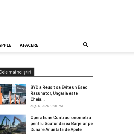
APPLE
AFACERE
Cele mai noi știri
BYD a Reusit sa Evite un Esec
Rasunator, Ungaria este
Cheia...
aug. 6, 2026, 9:58 PM
Operatiune Contracronometru
pentru Scufundarea Barjelor pe
Dunare Anuntata de Apele