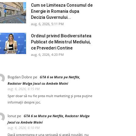
Cum se Limiteaza Consumul de
Energie in Romania dupa
Decizia Guvernului...
aug. 6, 2026, 5:11 PM
Ordinul privind Biodiversitatea
Publicat de Ministrul Mediului,
ce Prevederi Contine
aug. 6, 2026, 4:20 PM
Bogdan Dobre
pe
GTA 6 se Muta pe Netflix,
Rockstar Mulge Jocul cu Ambele Maini
aug. 6, 2026, 6:15 PM
Sper doar să nu fie prea mult marketing și prea puține
informații despre joc.
Ionut
pe
GTA 6 se Muta pe Netflix, Rockstar Mulge
Jocul cu Ambele Maini
aug. 6, 2026, 6:10 PM
Dacă prezentarea e una serioasă și arată noutăți, nu