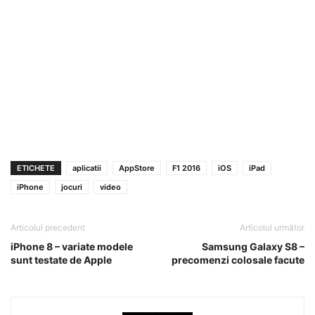
ETICHETE
aplicatii
AppStore
F1 2016
iOS
iPad
iPhone
jocuri
video
Articolul precedent
Articolul următor
iPhone 8 – variate modele
Samsung Galaxy S8 –
sunt testate de Apple
precomenzi colosale facute