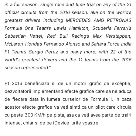
in a full season, single race and time trial on any of the 21
official circuits from the 2016 season. ake on the world’s
greatest drivers including MERCEDES AMG PETRONAS
Formula One Team’s Lewis Hamilton, Scuderia Ferrari’s
Sebastian Vettel, Red Bull Racing’s Max Verstappen,
McLaren-Honda’s Fernando Alonso and Sahara Force India
F1 Team’s Sergio Perez and many more, with 22 of the
world’s greatest drivers and the 11 teams from the 2016
season represented.”
F1 2016 beneficiaza si de un motor grafic de exceptie,
dezvoltatorii implementand efecte grafice care sa ne aduca
de fiecare data in lumea curselor de Formula 1. In baza
acestor efecte grafice va veti simti ca un pilot care circula
cu peste 300 KM/h pe pista, asa ca veti avea parte de trairi
intense, chiar si de pe iDevice-urile voastre.