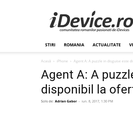
Stiri
de
Ultima
Ora
despre
Romania,
STIRI
ROMANIA
ACTUALITATE
V
Afaceri,
Tehnologie,
Economie,
Acasă
iPhone
Agent A: A puzzle in disguise este di
Stiinta
Agent A: A puzzle
–
iDevice.ro
disponibil la ofer
Scris de:
Adrian Gabor
-
iun. 8, 2017, 1:30 PM