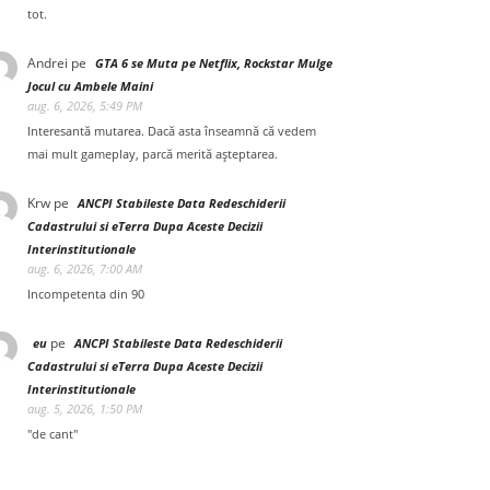
tot.
Andrei
pe
GTA 6 se Muta pe Netflix, Rockstar Mulge
Jocul cu Ambele Maini
aug. 6, 2026, 5:49 PM
Interesantă mutarea. Dacă asta înseamnă că vedem
mai mult gameplay, parcă merită așteptarea.
Krw
pe
ANCPI Stabileste Data Redeschiderii
Cadastrului si eTerra Dupa Aceste Decizii
Interinstitutionale
aug. 6, 2026, 7:00 AM
Incompetenta din 90
pe
eu
ANCPI Stabileste Data Redeschiderii
Cadastrului si eTerra Dupa Aceste Decizii
Interinstitutionale
aug. 5, 2026, 1:50 PM
"de cant"