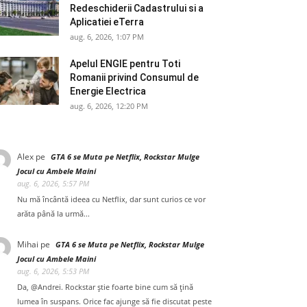
Redeschiderii Cadastrului si a
Aplicatiei eTerra
aug. 6, 2026, 1:07 PM
Apelul ENGIE pentru Toti
Romanii privind Consumul de
Energie Electrica
aug. 6, 2026, 12:20 PM
Alex
pe
GTA 6 se Muta pe Netflix, Rockstar Mulge
Jocul cu Ambele Maini
aug. 6, 2026, 5:57 PM
Nu mă încântă ideea cu Netflix, dar sunt curios ce vor
arăta până la urmă...
Mihai
pe
GTA 6 se Muta pe Netflix, Rockstar Mulge
Jocul cu Ambele Maini
aug. 6, 2026, 5:53 PM
Da, @Andrei. Rockstar știe foarte bine cum să țină
lumea în suspans. Orice fac ajunge să fie discutat peste