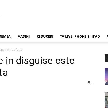
REMEA
MASINI
REDUCERI
TV LIVE IPHONE SI IPAD
sponibil la oferta
 in disguise este
ta
0