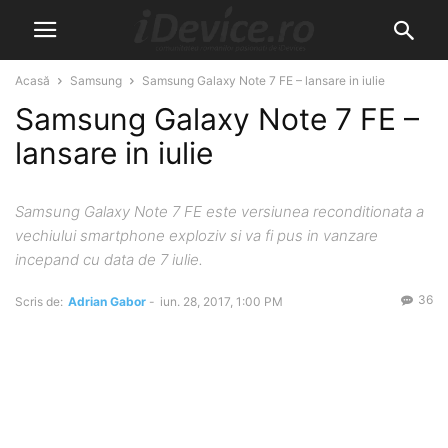
Acasă
Samsung
Samsung Galaxy Note 7 FE – lansare in iulie
Samsung Galaxy Note 7 FE –
lansare in iulie
Samsung Galaxy Note 7 FE este versiunea reconditionata a
vechiului smartphone exploziv si va fi pus in vanzare
incepand cu data de 7 iulie.
36
Scris de:
Adrian Gabor
-
iun. 28, 2017, 1:00 PM