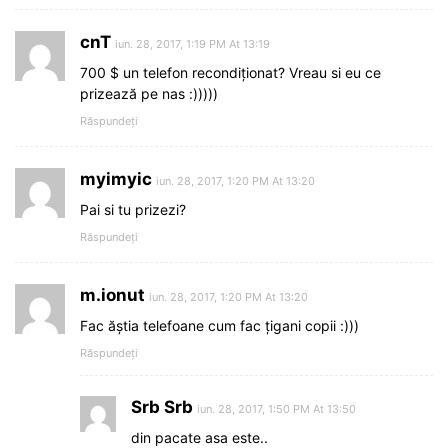
cnT
iun. 28, 2017, 1:19 PM At 13:19
700 $ un telefon recondiționat? Vreau si eu ce
prizează pe nas :)))))
Răspundeți
myimyic
iun. 28, 2017, 1:20 PM At 13:20
Pai si tu prizezi?
Răspundeți
m.ionut
iun. 28, 2017, 1:20 PM At 13:20
Fac ăștia telefoane cum fac țigani copii :)))
Răspundeți
Srb Srb
iun. 28, 2017, 1:50 PM At 13:50
din pacate asa este..