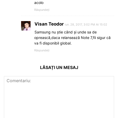
acolo
Răspundeți
Visan Teodor
iun. 28, 2017, 3:02 PM At 15:02
Samsung nu știe când și unde sa de
oprească,daca relansează Note 7,fii sigur că
va fi disponibil global.
Răspundeți
LĂSAȚI UN MESAJ