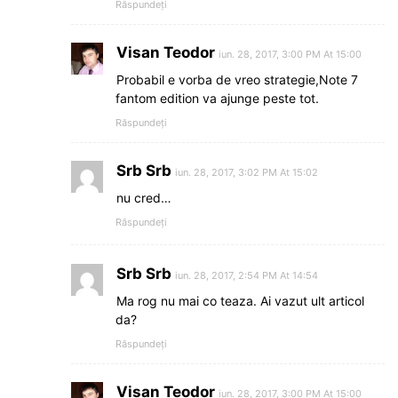
Răspundeți
Visan Teodor
iun. 28, 2017, 3:00 PM At 15:00
Probabil e vorba de vreo strategie,Note 7
fantom edition va ajunge peste tot.
Răspundeți
Srb Srb
iun. 28, 2017, 3:02 PM At 15:02
nu cred…
Răspundeți
Srb Srb
iun. 28, 2017, 2:54 PM At 14:54
Ma rog nu mai co teaza. Ai vazut ult articol
da?
Răspundeți
Visan Teodor
iun. 28, 2017, 3:00 PM At 15:00