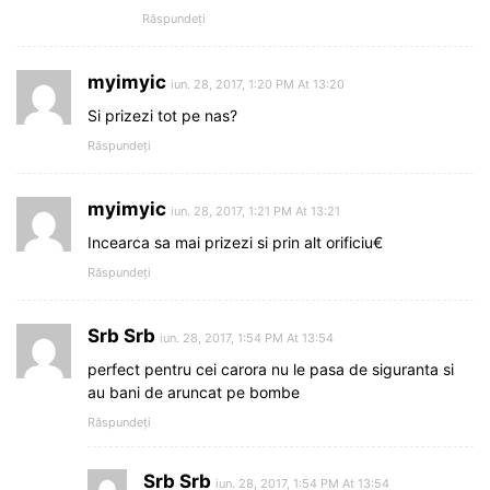
Răspundeți
myimyic
iun. 28, 2017, 1:20 PM At 13:20
Si prizezi tot pe nas?
Răspundeți
myimyic
iun. 28, 2017, 1:21 PM At 13:21
Incearca sa mai prizezi si prin alt orificiu€
Răspundeți
Srb Srb
iun. 28, 2017, 1:54 PM At 13:54
perfect pentru cei carora nu le pasa de siguranta si
au bani de aruncat pe bombe
Răspundeți
Srb Srb
iun. 28, 2017, 1:54 PM At 13:54