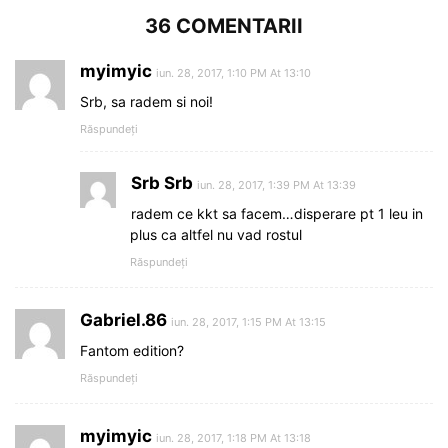
36 COMENTARII
myimyic
iun. 28, 2017, 1:10 PM At 13:10
Srb, sa radem si noi!
Răspundeți
Srb Srb
iun. 28, 2017, 1:39 PM At 13:39
radem ce kkt sa facem…disperare pt 1 leu in
plus ca altfel nu vad rostul
Răspundeți
Gabriel.86
iun. 28, 2017, 1:15 PM At 13:15
Fantom edition?
Răspundeți
myimyic
iun. 28, 2017, 1:18 PM At 13:18