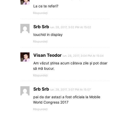
La ce te referi?
Răspundeți
Srb Srb
iun. 28, 2017, 3:02 PM At 15:02
touchid in display
Răspundeți
Visan Teodor
iun. 28, 2017, 3:04 PM At 15:04
Am văzut știrea acum câteva zile și pot doar
să mă bucur.
Răspundeți
Srb Srb
iun. 28, 2017, 3:07 PM At 15:07
pai da dar astazi a fost oficiala la Mobile
World Congress 2017
Răspundeți