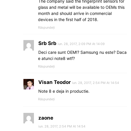
The company said the fingerprint sensors for
glass and metal will be available to OEMs this
month and should arrive in commercial
devices in the first half of 2018.
Răspundeți
Srb Srb
iun. 28, 2017, 2:09 PM At 14:09
Deci care sunt OEM!? Samsung nu este? Daca
e atunci note8 wtf?
Răspundeți
Visan Teodor
iun. 28, 2017, 2:54 PM At 14:54
Note 8 e deja in productie.
Răspundeți
zaone
iun. 28, 2017, 2:54 PM At 14:54