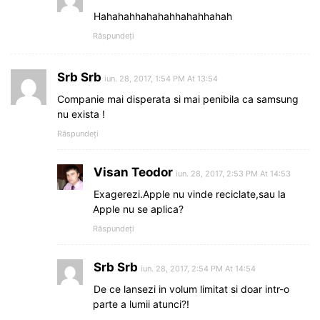
Hahahahhahahahhahahhahah
Răspundeți
Srb Srb
iun. 28, 2017, 1:54 PM At 13:54
Companie mai disperata si mai penibila ca samsung
nu exista !
Răspundeți
Visan Teodor
iun. 28, 2017, 2:53 PM At 14:53
Exagerezi.Apple nu vinde reciclate,sau la
Apple nu se aplica?
Răspundeți
Srb Srb
iun. 28, 2017, 2:54 PM At 14:54
De ce lansezi in volum limitat si doar intr-o
parte a lumii atunci?!