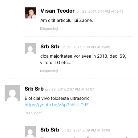
Visan Teodor
iun. 28, 2017, 3:11 PM At 15:11
Am citit articolul lui Zaone.
Răspundeți
Srb Srb
iun. 28, 2017, 3:08 PM At 15:08
cica majoritatea vor avea in 2018, deci S9,
viitorul LG etc…
Răspundeți
Srb Srb
iun. 28, 2017, 2:07 PM At 14:07
E oficial vivo foloseste ultrasonic
https://youtu.be/zAp7nhUUOJE
Răspundeți
Srb Srb
iun. 28, 2017, 2:09 PM At 14:09