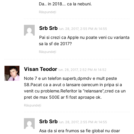
Da.. in 2018… ca la nebuni.
Răspundeți
Srb Srb
iun. 28, 2017, 2:55 PM At 14:55
Pai si crezi ca Apple nu poate veni cu varianta
sa la sf de 2017?
Răspundeți
Visan Teodor
iun. 28, 2017, 2:52 PM At 14:52
Note 7 e un telefon superb,dpmdv e mult peste
S8.Pacat ca a avut o lansare oarecum in pripa si a
venit cu probleme.Referitor la “relansare”,cred ca un
pret de max 500E ar fi fost aproape ok.
Răspundeți
Srb Srb
iun. 28, 2017, 2:55 PM At 14:55
Asa da si era frumos sa fie global nu doar