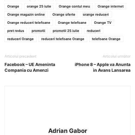
Orange
orange 25 iulie
Orange contul meu
Orange internet
Orange magazin online
Orange oferte
orange reduceri
Orange reduceri telefoane
Orange telefoane
Orange TV
pret redus
promotii
promotii 25 iulie
reduceri
reduceri Orange
reduceri telefoane Orange
telefoane Orange
Articolul precedent
Articolul următor
Facebook – UE Ameninta
iPhone 8 – Apple va Anunta
Compania cu Amenzi
in Avans Lansarea
Adrian Gabor