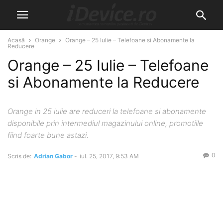
Acasă
Orange
Orange – 25 Iulie – Telefoane si Abonamente la
Reducere
Orange – 25 Iulie – Telefoane
si Abonamente la Reducere
Orange in 25 iulie are reduceri la telefoane si abonamente
disponibile prin intermediul magazinului online, promotiile
fiind foarte bune astazi.
0
Scris de:
Adrian Gabor
-
iul. 25, 2017, 9:53 AM