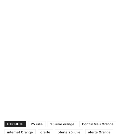
ETICHETE
25 iulie
25 iulie orange
Contul Meu Orange
internet Orange
oferte
oferte 25 iulie
oferte Orange